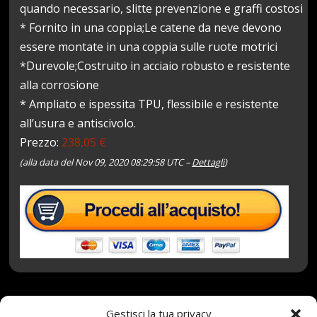
quando necessario, slitte prevenzione e graffi costosi
* Fornito in una coppia;Le catene da neve devono
essere montate in una coppia sulle ruote motrici
*Durevole;Costruito in acciaio robusto e resistente
alla corrosione
* Ampliato e ispessita TPU, flessibile e resistente
all’usura e antiscivolo.
Prezzo:
238,05 €
(alla data del Nov 09, 2020 08:29:58 UTC –
Dettagli
)
Gestisci la tua privacy
9 Novembre 2020
redazione
Tag:
65R17
,