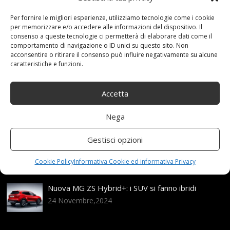
Adatto
,
alla
,
Antiski
,
AntiSlip
,
Auto
,
CATENA
,
Emergenza
,
Per fornire le migliori esperienze, utilizziamo tecnologie come i cookie
Fdhoi
,
Invernale
,
Neve
,
PNEUMATICI
,
Pneumatico
,
per memorizzare e/o accedere alle informazioni del dispositivo. Il
Portatile
,
Traction
Categories:
Shop
consenso a queste tecnologie ci permetterà di elaborare dati come il
comportamento di navigazione o ID unici su questo sito. Non
acconsentire o ritirare il consenso può influire negativamente su alcune
caratteristiche e funzioni.
Articoli recenti
Accetta
Assicurazione auto e sostituzione lunotto: le cose
da sapere
Nega
21 Aprile,2026
Gestisci opzioni
Range Rover: un’icona tra i luxury SUV
25 Novembre,2024
Cookie Policy
Informativa Cookie ed informativa Privacy
Nuova MG ZS Hybrid+: i SUV si fanno ibridi
24 Novembre,2024