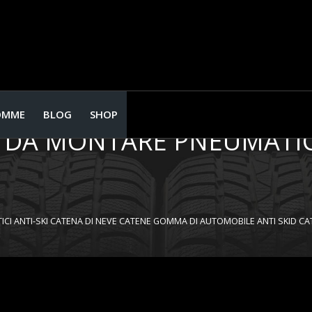
MERGENZA TRACTION NEVE
EVE CATENE GOMMA DI AUT
OMME
BLOG
SHOP
E DA MONTARE PNEUMATIC
CI ANTI-SKI CATENA DI NEVE CATENE GOMMA DI AUTOMOBILE ANTI SKID C