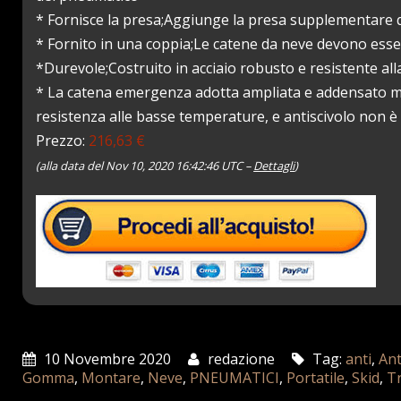
* Fornisce la presa;Aggiunge la presa supplementare q
* Fornito in una coppia;Le catene da neve devono esse
*Durevole;Costruito in acciaio robusto e resistente al
* La catena emergenza adotta ampliata e addensato mat
resistenza alle basse temperature, e antiscivolo non è
Prezzo:
216,63 €
(alla data del Nov 10, 2020 16:42:46 UTC –
Dettagli
)
10 Novembre 2020
redazione
Tag:
anti
,
Ant
Gomma
,
Montare
,
Neve
,
PNEUMATICI
,
Portatile
,
Skid
,
T