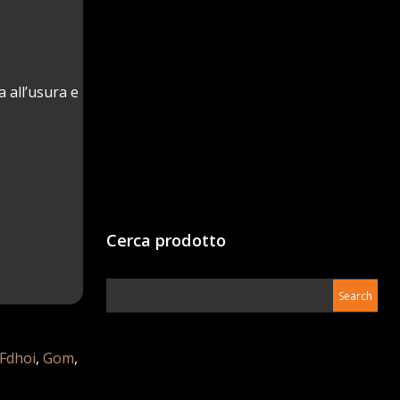
 all’usura e
Cerca prodotto
Fdhoi
,
Gom
,