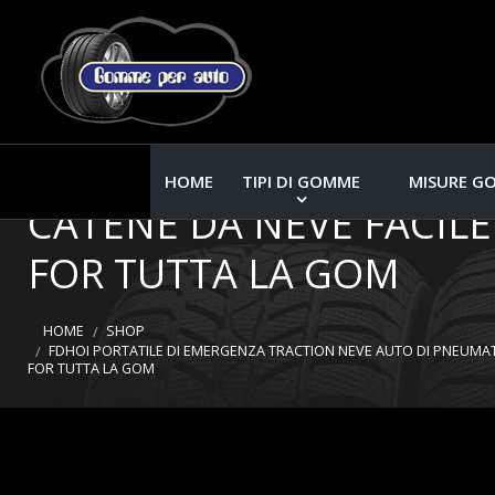
FDHOI PORTATILE DI E
ANTI-SKI CATENA DI N
HOME
TIPI DI GOMME
MISURE G
CATENE DA NEVE FACIL
FOR TUTTA LA GOM
HOME
SHOP
FDHOI PORTATILE DI EMERGENZA TRACTION NEVE AUTO DI PNEUMATI
FOR TUTTA LA GOM