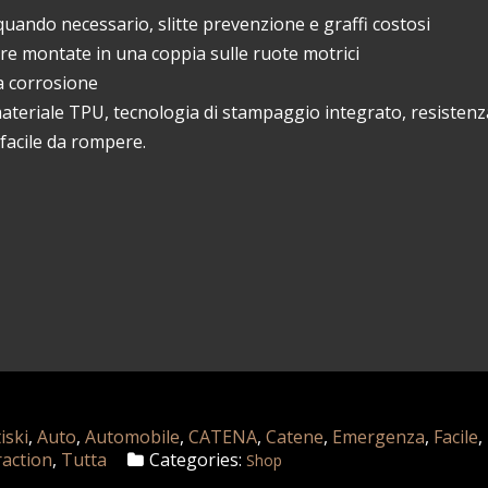
uando necessario, slitte prevenzione e graffi costosi
re montate in una coppia sulle ruote motrici
la corrosione
eriale TPU, tecnologia di stampaggio integrato, resistenza
 facile da rompere.
iski
,
Auto
,
Automobile
,
CATENA
,
Catene
,
Emergenza
,
Facile
,
raction
,
Tutta
Categories:
Shop