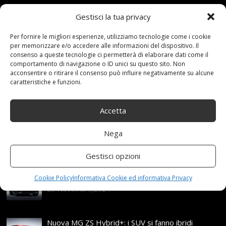
Gestisci la tua privacy
13 Novembre 2020
redazione
Tag:
Antiski
,
AntiSkid
,
Auto
,
Camion
,
CATENA
,
Catene
,
Chain215
,
Per fornire le migliori esperienze, utilizziamo tecnologie come i cookie
per memorizzare e/o accedere alle informazioni del dispositivo. Il
Dacciaio
,
Emergenza
,
Fdhoi
,
furgoni
,
Leggeri
,
Neve
,
consenso a queste tecnologie ci permetterà di elaborare dati come il
PNEUMATICI
,
Portatile
,
Thule
,
TPU
,
Traction
comportamento di navigazione o ID unici su questo sito. Non
Categories:
Shop
acconsentire o ritirare il consenso può influire negativamente su alcune
caratteristiche e funzioni.
Articoli recenti
Accetta
Nega
Assicurazione auto e sostituzione lunotto: le cose
da sapere
Gestisci opzioni
21 Aprile,2026
Range Rover: un’icona tra i luxury SUV
Cookie Policy
Informativa Cookie ed informativa Privacy
25 Novembre,2024
Nuova MG ZS Hybrid+: i SUV si fanno ibridi