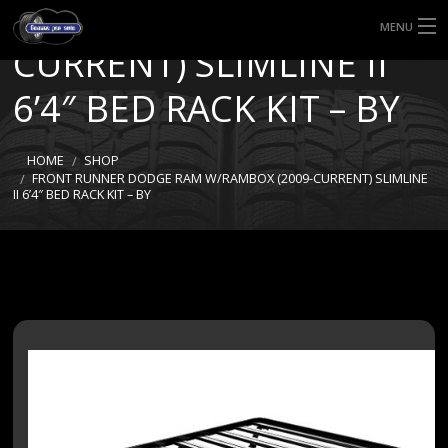
RAM W/RAMBOX (2009-
MENU
CURRENT) SLIMLINE II
HOME
6’4″ BED RACK KIT – BY
TIPI DI GOMME
HOME
SHOP
MISURE GOMME
FRONT RUNNER DODGE RAM W/RAMBOX (2009-CURRENT) SLIMLINE
II 6’4″ BED RACK KIT – BY
BLOG
SHOP