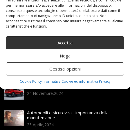
Per fornire le migliori esperienze, utilizziamo tecnologie come i cookie
per memorizzare e/o accedere alle informazioni del dispositivo. Il
consenso a queste tecnologie ci permetterà di elaborare dati come il
comportamento di navigazione o ID unici su questo sito. Non
Articoli recenti
acconsentire o ritirare il consenso può influire negativamente su alcune
caratteristiche e funzioni.
Assicurazione auto e sostituzione lunotto: le cose
da sapere
Accetta
21 Aprile,2026
Nega
Range Rover: un’icona tra i luxury SUV
25 Novembre,2024
Gestisci opzioni
Cookie Policy
Informativa Cookie ed informativa Privacy
Nuova MG ZS Hybrid+: i SUV si fanno ibridi
24 Novembre,2024
Automobili e sicurezza: l’importanza della
manutenzione
23 Aprile,2024