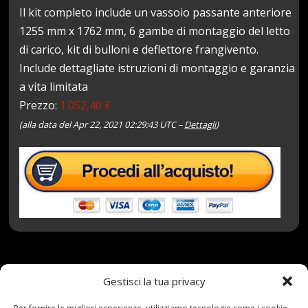
Il kit completo include un vassoio passante anteriore
1255 mm x 1762 mm, 6 gambe di montaggio del letto
di carico, kit di bulloni e deflettore frangivento.
Include dettagliate istruzioni di montaggio e garanzia
a vita limitata
Prezzo:
1.052,40 €
(alla data del Apr 22, 2021 02:29:43 UTC –
Dettagli
)
22 Aprile 2021
redazione
Tag:
Gestisci la tua privacy
2009Current
,
Bed
,
Dodge
,
Front
,
KIT
,
Rack
,
RAM
,
Runner
,
Slimline
,
wRamBox
Categories:
Shop