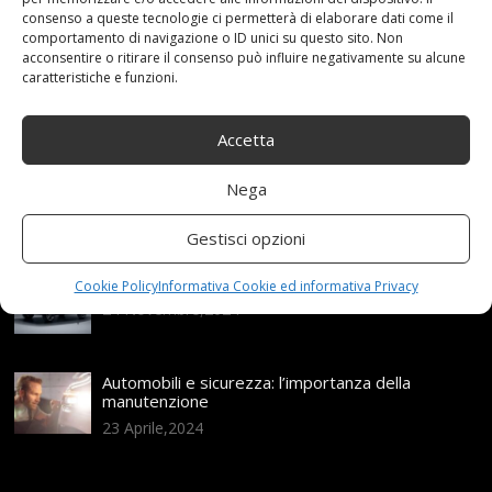
consenso a queste tecnologie ci permetterà di elaborare dati come il
Articoli recenti
comportamento di navigazione o ID unici su questo sito. Non
acconsentire o ritirare il consenso può influire negativamente su alcune
caratteristiche e funzioni.
Assicurazione auto e sostituzione lunotto: le cose
da sapere
21 Aprile,2026
Accetta
Range Rover: un’icona tra i luxury SUV
Nega
25 Novembre,2024
Gestisci opzioni
Nuova MG ZS Hybrid+: i SUV si fanno ibridi
Cookie Policy
Informativa Cookie ed informativa Privacy
24 Novembre,2024
Automobili e sicurezza: l’importanza della
manutenzione
23 Aprile,2024