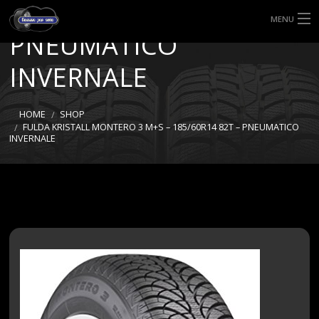
185/60R14 82T –
MENU
PNEUMATICO
HOME
INVERNALE
TIPI DI GOMME
HOME
SHOP
MISURE GOMME
FULDA KRISTALL MONTERO 3 M+S – 185/60R14 82T – PNEUMATICO
INVERNALE
BLOG
SHOP