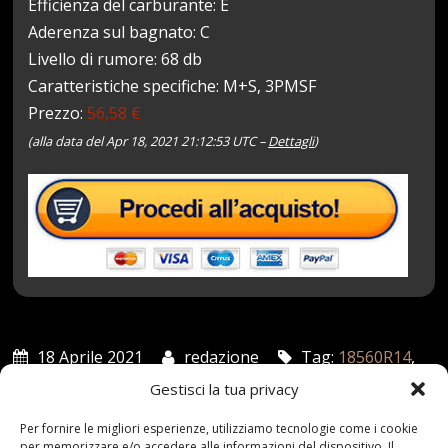
Efficienza del carburante: E
Aderenza sul bagnato: C
Livello di rumore: 68 db
Caratteristiche specifiche: M+S, 3PMSF
Prezzo:
56,58 €
(alla data del Apr 18, 2021 21:12:53 UTC –
Dettagli
)
18 Aprile 2021
redazione
Tag:
18560R14
,
82T
,
Fulda
,
Invernale
,
Kristall
,
MONTERO
,
Pneumatico
Gestisci la tua privacy
Categories:
Shop
Per fornire le migliori esperienze, utilizziamo tecnologie come i cookie
per memorizzare e/o accedere alle informazioni del dispositivo. Il