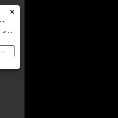
 e/o
 di
onsentire
oni