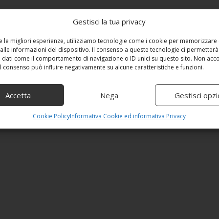
Gestisci la tua privacy
re le migliori esperienze, utilizziamo tecnologie come i cookie per memorizzare
alle informazioni del dispositivo. Il consenso a queste tecnologie ci permetterà
 dati come il comportamento di navigazione o ID unici su questo sito. Non acc
 il consenso può influire negativamente su alcune caratteristiche e funzioni.
Accetta
Nega
Gestisci opzi
Cookie Policy
Informativa Cookie ed informativa Privacy