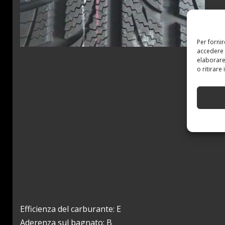
Per forni
accedere 
elaborare
o ritirare
Efficienza del carburante: E
Aderenza sul bagnato: B