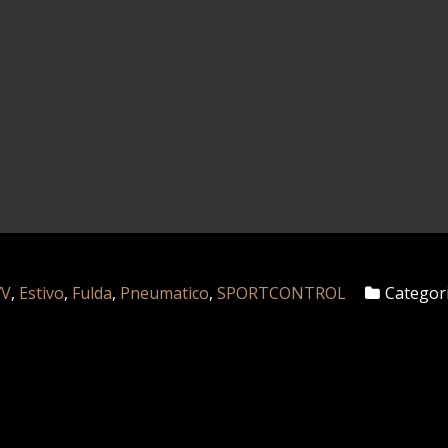
7V
,
Estivo
,
Fulda
,
Pneumatico
,
SPORTCONTROL
Categori