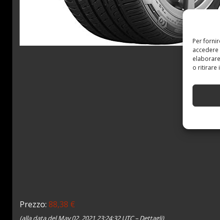
Per forni
accedere 
elaborare
o ritirare
Prezzo:
88,38 €
(alla data del May 02, 2021 23:24:32 UTC –
Dettagli
)