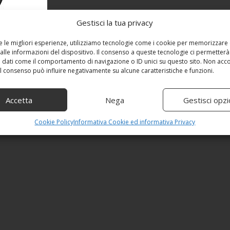
Gestisci la tua privacy
re le migliori esperienze, utilizziamo tecnologie come i cookie per memorizzare
alle informazioni del dispositivo. Il consenso a queste tecnologie ci permetterà
 dati come il comportamento di navigazione o ID unici su questo sito. Non acc
 il consenso può influire negativamente su alcune caratteristiche e funzioni.
Accetta
Nega
Gestisci opzi
Cookie Policy
Informativa Cookie ed informativa Privacy