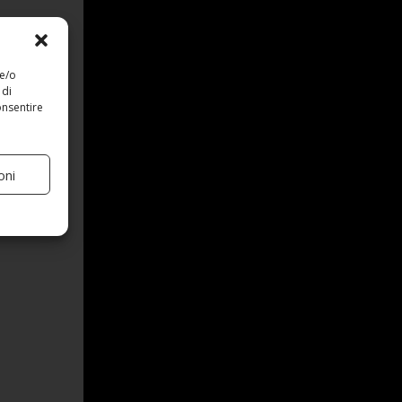
 e/o
 di
onsentire
oni