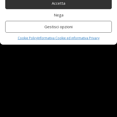
Accetta
Nuova MG ZS Hybrid+: i SUV si fanno ibridi
24 Novembre,2024
Nega
Gestisci opzioni
Automobili e sicurezza: l’importanza della
manutenzione
Cookie Policy
Informativa Cookie ed informativa Privacy
23 Aprile,2024