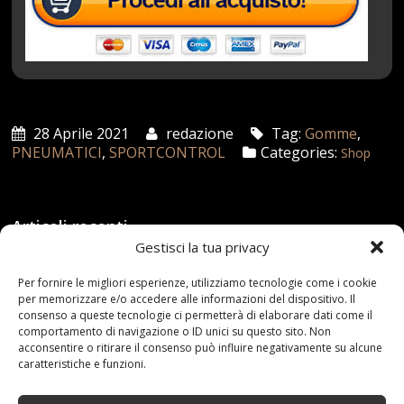
28 Aprile 2021
redazione
Tag:
Gomme
,
PNEUMATICI
,
SPORTCONTROL
Categories:
Shop
Articoli recenti
Gestisci la tua privacy
Assicurazione auto e sostituzione lunotto: le cose
Per fornire le migliori esperienze, utilizziamo tecnologie come i cookie
da sapere
per memorizzare e/o accedere alle informazioni del dispositivo. Il
21 Aprile,2026
consenso a queste tecnologie ci permetterà di elaborare dati come il
comportamento di navigazione o ID unici su questo sito. Non
Range Rover: un’icona tra i luxury SUV
acconsentire o ritirare il consenso può influire negativamente su alcune
caratteristiche e funzioni.
25 Novembre,2024