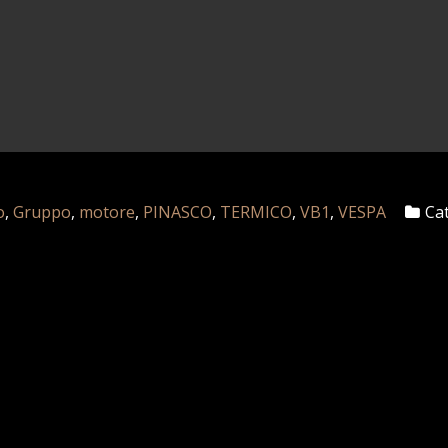
o
,
Gruppo
,
motore
,
PINASCO
,
TERMICO
,
VB1
,
VESPA
Ca