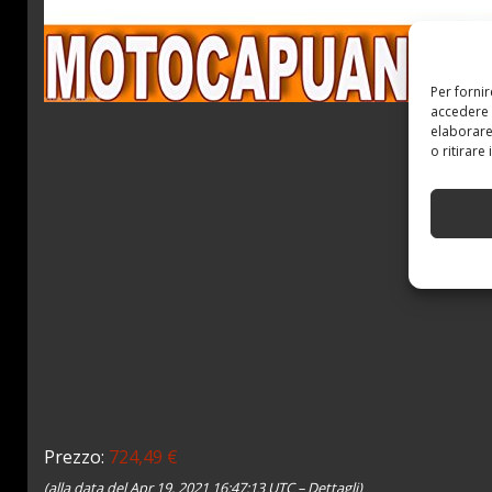
Per forni
accedere 
elaborare
o ritirare
Prezzo:
724,49 €
(alla data del Apr 19, 2021 16:47:13 UTC –
Dettagli
)