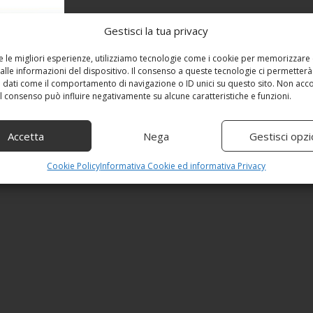
Gestisci la tua privacy
re le migliori esperienze, utilizziamo tecnologie come i cookie per memorizzare
alle informazioni del dispositivo. Il consenso a queste tecnologie ci permetterà
 dati come il comportamento di navigazione o ID unici su questo sito. Non acc
 il consenso può influire negativamente su alcune caratteristiche e funzioni.
Accetta
Nega
Gestisci opzi
Cookie Policy
Informativa Cookie ed informativa Privacy