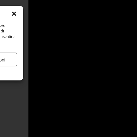
 e/o
 di
onsentire
oni