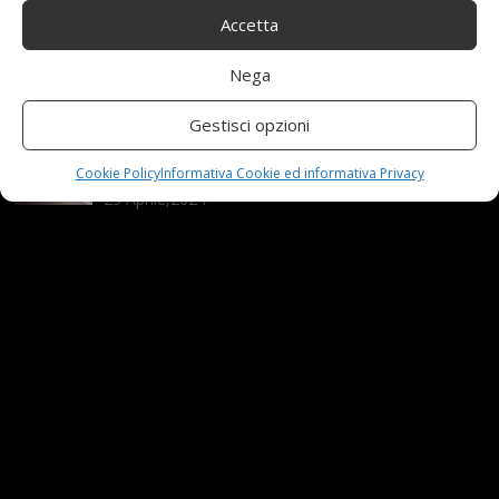
Accetta
Nuova MG ZS Hybrid+: i SUV si fanno ibridi
Nega
24 Novembre,2024
Gestisci opzioni
Automobili e sicurezza: l’importanza della
manutenzione
Cookie Policy
Informativa Cookie ed informativa Privacy
23 Aprile,2024