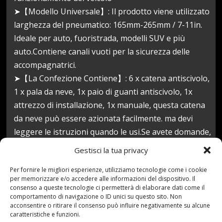
➤【Modello Universale】: Il prodotto viene utilizzato
larghezza del pneumatico: 165mm-265mm / 7-11in.
Ideale per auto, fuoristrada, modelli SUV e più
auto.Contiene canali vuoti per la sicurezza delle
accompagnatrici.
➤【La Confezione Contiene】: 6 x catena antiscivolo,
1 x pala da neve, 1x paio di guanti antiscivolo, 1x
attrezzo di installazione, 1x manuale, questa catena
da neve può essere azionata facilmente. ma devi
leggere le istruzioni quando le usi.Se avete domande,
si prega di contattare il servizio clienti, siamo sempre
Gestisci la tua privacy
al vostro servizio.
Per fornire le migliori esperienze, utilizziamo tecnologie come i cookie
Prezzo:
49,90 €
per memorizzare e/o accedere alle informazioni del dispositivo. Il
(alla data del Nov 08, 2020 12:42:46 UTC –
Dettagli
)
consenso a queste tecnologie ci permetterà di elaborare dati come il
comportamento di navigazione o ID unici su questo sito. Non
acconsentire o ritirare il consenso può influire negativamente su alcune
caratteristiche e funzioni.