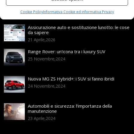
Articoli recenti
Cookie Policy
Informativa Cookie ed informativa Privacy
Assicurazione auto e sostituzione lunotto: le cose
da sapere
21 Aprile,2026
Range Rover: un’icona tra i luxury SUV
25 Novembre,2024
Nuova MG ZS Hybrid+: i SUV si fanno ibridi
24 Novembre,2024
Automobili e sicurezza: l’importanza della
manutenzione
23 Aprile,2024