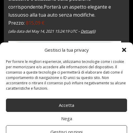
corrispondente.Porterà un aspetto elegante e
lussuoso alla tua auto senza modifiche.
Prezzo:
815,09 €
(alla data del May 14, 2021 15:24:19 UTC –
Dettagli
)
Gestisci la tua privacy
Per fornire le migliori esperienze, utilizziamo tecnologie come i cookie
per memorizzare e/o accedere alle informazioni del dispositivo. Il
consenso a queste tecnologie ci permetterà di elaborare dati come il
comportamento di navigazione o ID unici su questo sito. Non
acconsentire o ritirare il consenso può influire negativamente su alcune
caratteristiche e funzioni.
14 Maggio 2021
redazione
Tag:
Air
,
Auto
,
Autoadesivo
,
Central
,
control
,
Cooper
,
Coperchio
,
Accetta
decorativo
,
F55
,
F56
,
HYCQ
,
Mini
,
Modification
,
Outlet
,
Pannello
,
Strument
,
Trim
,
Volante
Categories:
Nega
Shop
Gestisci opzioni