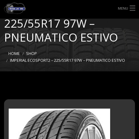
IMPERIAL ECOSPORT2 –
MENU
225/55R17 97W –
HOME
PNEUMATICO ESTIVO
TIPI DI GOMME
MISURE GOMME
HOME
SHOP
IMPERIAL ECOSPORT2 – 225/55R17 97W – PNEUMATICO ESTIVO
BLOG
SHOP