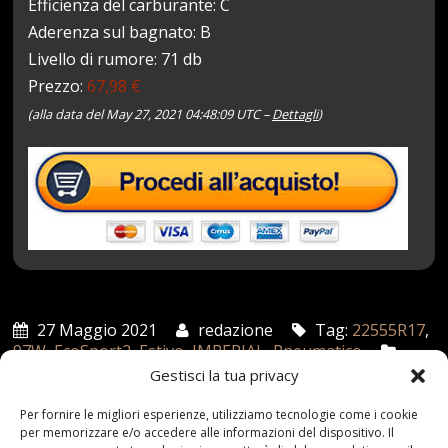
Efficienza del carburante: C
Aderenza sul bagnato: B
Livello di rumore: 71 db
Prezzo:
67,98 €
(alla data del May 27, 2021 04:48:09 UTC –
Dettagli
)
27 Maggio 2021
redazione
Tag:
22555R17
,
97W
,
EcoSport2
,
Estivo
,
IMPERIAL
,
Pneumatico
Categories:
Shop
Gestisci la tua privacy
Per fornire le migliori esperienze, utilizziamo tecnologie come i cookie
per memorizzare e/o accedere alle informazioni del dispositivo. Il