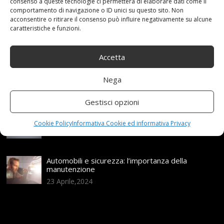
Articoli recenti
consenso a queste tecnologie ci permetterà di elaborare dati come il
comportamento di navigazione o ID unici su questo sito. Non
acconsentire o ritirare il consenso può influire negativamente su alcune
caratteristiche e funzioni.
Assicurazione auto e sostituzione lunotto: le cose
da sapere
21 Aprile,2026
Accetta
Range Rover: un’icona tra i luxury SUV
Nega
25 Novembre,2024
Gestisci opzioni
Nuova MG ZS Hybrid+: i SUV si fanno ibridi
Cookie Policy
Informativa Cookie ed informativa Privacy
24 Novembre,2024
Automobili e sicurezza: l’importanza della
manutenzione
23 Aprile,2024