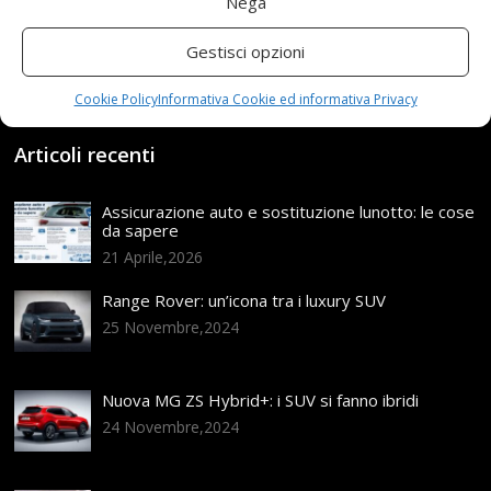
Nega
con
,
Convertitore
,
convertitoreinverter
,
Inverter
,
Onda
,
Porte
,
Presa
,
Pura
,
Sinusoidale
,
Tensione
,
Gestisci opzioni
USB15000W12V
Categories:
Shop
Cookie Policy
Informativa Cookie ed informativa Privacy
Articoli recenti
Assicurazione auto e sostituzione lunotto: le cose
da sapere
21 Aprile,2026
Range Rover: un’icona tra i luxury SUV
25 Novembre,2024
Nuova MG ZS Hybrid+: i SUV si fanno ibridi
24 Novembre,2024