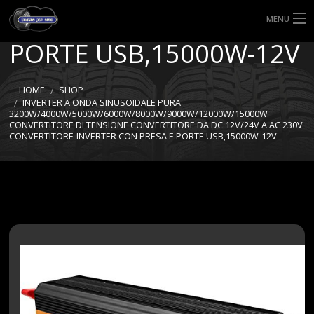
INVERTER CON PRESA E
MENU
PORTE USB,15000W-12V
HOME
TIPI DI GOMME
HOME
SHOP
INVERTER A ONDA SINUSOIDALE PURA
3200W/4000W/5000W/6000W/8000W/9000W/12000W/15000W
MISURE GOMME
CONVERTITORE DI TENSIONE CONVERTITORE DA DC 12V/24V A AC 230V
CONVERTITORE-INVERTER CON PRESA E PORTE USB,15000W-12V
BLOG
SHOP