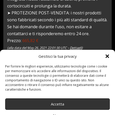
cortocircuiti e prolunga la durata.
➤ PROTEZIONE POST-VENDITA: i nostri prodotti
sono fabbricati secondo i più alti standard di qualità.
Se hai domande durante l’uso, non esitare a
contattarci e ti risponderemo entro 24 ore.
Prezzo:
665,82 €
(alla data del May 26, 2021 22:01:30 UTC –
Dettagli
)
Gestisci la tua privacy
Per fornire le migliori esperienze, utilizziamo tecnologie come i cookie
per memorizzare e/o accedere alle informazioni del dispositivo. Il
consenso a queste tecnologie ci permetterà di elaborare dati come il
comportamento di navigazione o ID unici su questo sito. Non
acconsentire o ritirare il consenso può influire negativamente su alcune
caratteristiche e funzioni.
27 Maggio 2021
redazione
Tag:
12V24V
,
Accetta
230V
,
3200W4000W5000W6000W8000W9000W12000W15000W
,