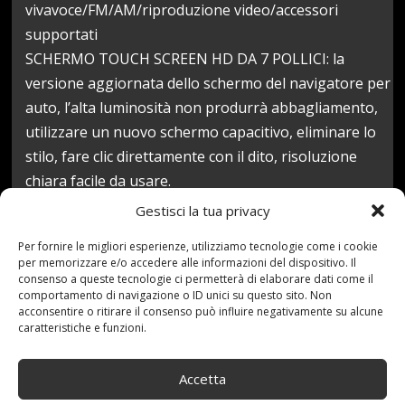
vivavoce/FM/AM/riproduzione video/accessori
supportati
SCHERMO TOUCH SCREEN HD DA 7 POLLICI: la
versione aggiornata dello schermo del navigatore per
auto, l’alta luminosità non produrrà abbagliamento,
utilizzare un nuovo schermo capacitivo, eliminare lo
stilo, fare clic direttamente con il dito, risoluzione
chiara facile da usare.
Prezzo:
1.345,92 €
Gestisci la tua privacy
(alla data del Apr 19, 2021 02:44:26 UTC –
Dettagli
)
Per fornire le migliori esperienze, utilizziamo tecnologie come i cookie
per memorizzare e/o accedere alle informazioni del dispositivo. Il
consenso a queste tecnologie ci permetterà di elaborare dati come il
comportamento di navigazione o ID unici su questo sito. Non
acconsentire o ritirare il consenso può influire negativamente su alcune
caratteristiche e funzioni.
Accetta