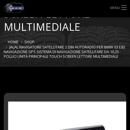
PRINCIPALE TOUCH
MENU
SCREEN LETTORE
HOME
MULTIMEDIALE
TIPI DI GOMME
HOME
SHOP
JALAL NAVIGATORE SATELLITARE 2 DIN AUTORADIO PER BMW X3 E83
MISURE GOMME
NAVIGAZIONE GPS SISTEMA DI NAVIGAZIONE SATELLITARE DA 10,25
POLLICI UNITÀ PRINCIPALE TOUCH SCREEN LETTORE MULTIMEDIALE
BLOG
SHOP