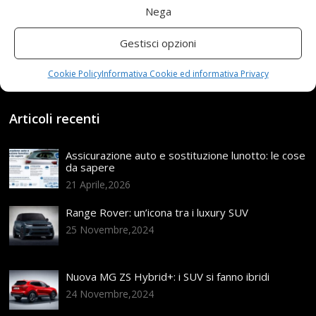
Nega
19 Aprile 2021
redazione
Tag:
Autoradio
,
Bmw
,
Din
,
E83
,
GPS
,
JALAL
,
lettore
,
Multimediale
,
Gestisci opzioni
Navigatore
,
Navigazione
,
Pollici
,
Principale
,
Satellitare
,
screen
,
Sistema
,
Touch
,
Unità
Categories:
Shop
Cookie Policy
Informativa Cookie ed informativa Privacy
Articoli recenti
Assicurazione auto e sostituzione lunotto: le cose
da sapere
21 Aprile,2026
Range Rover: un’icona tra i luxury SUV
25 Novembre,2024
Nuova MG ZS Hybrid+: i SUV si fanno ibridi
24 Novembre,2024