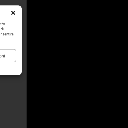
 e/o
 di
onsentire
oni