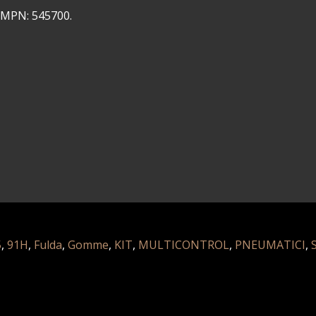
I/MPN: 545700.
5
,
91H
,
Fulda
,
Gomme
,
KIT
,
MULTICONTROL
,
PNEUMATICI
,