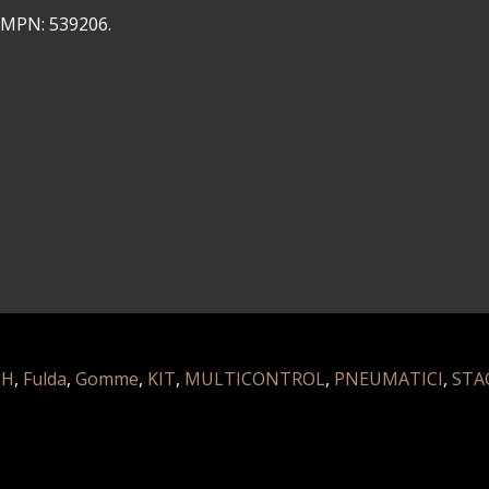
I/MPN: 539206.
8H
,
Fulda
,
Gomme
,
KIT
,
MULTICONTROL
,
PNEUMATICI
,
STA