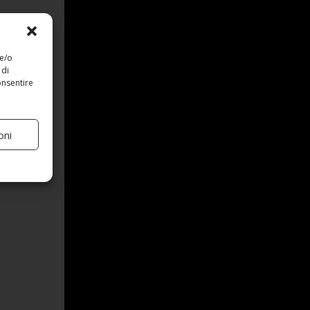
 e/o
 di
onsentire
oni