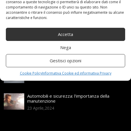
consenso a queste tecnologie ci permetterà di elaborare dati come il
Articoli recenti
comportamento di navigazione o ID unici su questo sito. Non
acconsentire o ritirare il consenso può influire negativamente su alcune
caratteristiche e funzioni.
Assicurazione auto e sostituzione lunotto: le cose
da sapere
21 Aprile,2026
Accetta
Range Rover: un’icona tra i luxury SUV
Nega
25 Novembre,2024
Gestisci opzioni
Nuova MG ZS Hybrid+: i SUV si fanno ibridi
Cookie Policy
Informativa Cookie ed informativa Privacy
24 Novembre,2024
Automobili e sicurezza: l’importanza della
manutenzione
23 Aprile,2024