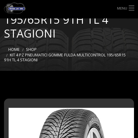
MULTICONTROL
MENU
195/65R15 91H TL 4
HOME
STAGIONI
TIPI DI GOMME
HOME
SHOP
MISURE GOMME
KIT 4 PZ PNEUMATICI GOMME FULDA MULTICONTROL 195/65R15
91H TL 4 STAGIONI
BLOG
SHOP