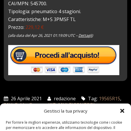
CAI/MPN: 545700.
Tipologia: pneumatico 4 stagioni.
Caratteristiche: M+S 3PMSF TL
Prezzo:
229,12 €
(alla data del Apr 26, 2021 01:19:09 UTC –
Dettagli
)
26 Aprile 2021
redazione
Tag:
19565R15
,
91H
,
Fulda
,
Gomme
,
KIT
,
MULTICONTROL
,
PNEUMATICI
,
STAGIONI
Categories:
Gestisci la tua privacy
Shop
Per fornire le migliori esperienze, utilizziamo tecnologie come i cookie
per memorizzare e/o accedere alle informazioni del dispositivo. Il