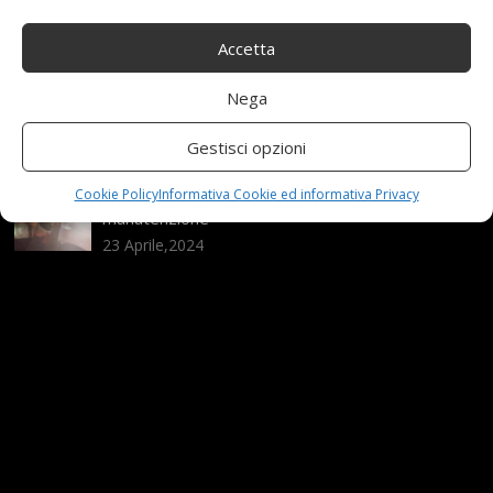
25 Novembre,2024
Accetta
Nega
Nuova MG ZS Hybrid+: i SUV si fanno ibridi
24 Novembre,2024
Gestisci opzioni
Cookie Policy
Informativa Cookie ed informativa Privacy
Automobili e sicurezza: l’importanza della
manutenzione
23 Aprile,2024