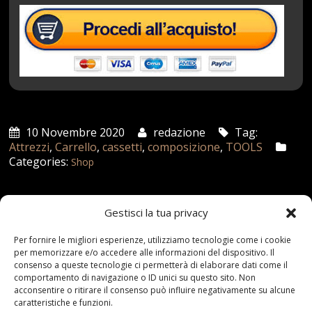
10 Novembre 2020
redazione
Tag:
Attrezzi
,
Carrello
,
cassetti
,
composizione
,
TOOLS
Categories:
Shop
Gestisci la tua privacy
Articoli recenti
Per fornire le migliori esperienze, utilizziamo tecnologie come i cookie
per memorizzare e/o accedere alle informazioni del dispositivo. Il
Assicurazione auto e sostituzione lunotto: le cose
consenso a queste tecnologie ci permetterà di elaborare dati come il
da sapere
comportamento di navigazione o ID unici su questo sito. Non
21 Aprile,2026
acconsentire o ritirare il consenso può influire negativamente su alcune
caratteristiche e funzioni.
Range Rover: un’icona tra i luxury SUV