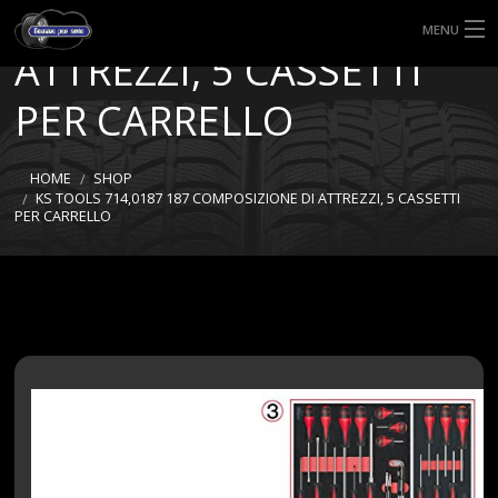
COMPOSIZIONE DI
MENU
ATTREZZI, 5 CASSETTI
HOME
PER CARRELLO
TIPI DI GOMME
HOME
SHOP
MISURE GOMME
KS TOOLS 714,0187 187 COMPOSIZIONE DI ATTREZZI, 5 CASSETTI
PER CARRELLO
BLOG
SHOP