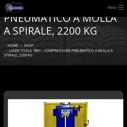
COMPRESSORE
MENU
PNEUMATICO A MOLLA
HOME
A SPIRALE, 2200 KG
TIPI DI GOMME
HOME
SHOP
MISURE GOMME
LASER TOOLS 7801 – COMPRESSORE PNEUMATICO A MOLLA A
SPIRALE, 2200 KG
BLOG
SHOP