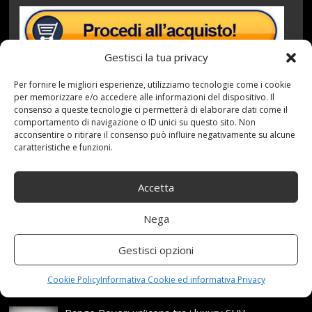
Gestisci la tua privacy
Per fornire le migliori esperienze, utilizziamo tecnologie come i cookie
per memorizzare e/o accedere alle informazioni del dispositivo. Il
consenso a queste tecnologie ci permetterà di elaborare dati come il
comportamento di navigazione o ID unici su questo sito. Non
10 Novembre 2020
redazione
Tag:
acconsentire o ritirare il consenso può influire negativamente su alcune
Compressore
,
Laser
,
Molla
,
Pneumatico
,
spirale
,
caratteristiche e funzioni.
TOOLS
Categories:
Shop
Accetta
Nega
Articoli recenti
Gestisci opzioni
Assicurazione auto e sostituzione lunotto: le cose
da sapere
Cookie Policy
Informativa Cookie ed informativa Privacy
21 Aprile,2026