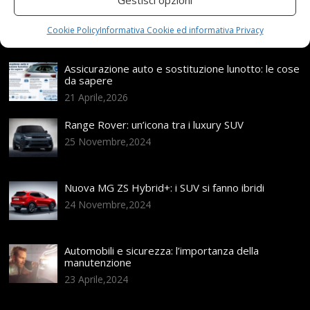
Gestisci opzioni
Cookie Policy
Informativa Cookie ed informativa Privacy
Articoli recenti
Assicurazione auto e sostituzione lunotto: le cose
da sapere
21 Aprile,2026
Range Rover: un’icona tra i luxury SUV
25 Novembre,2024
Nuova MG ZS Hybrid+: i SUV si fanno ibridi
24 Novembre,2024
Automobili e sicurezza: l’importanza della
manutenzione
23 Aprile,2024