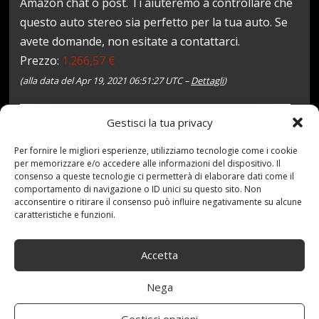
Amazon chat o post. Ti aiuteremo a controllare che
questo auto stereo sia perfetto per la tua auto. Se
avete domande, non esitate a contattarci.
Prezzo:
1.266,57 €
(alla data del Apr 19, 2021 06:51:27 UTC –
Dettagli
)
Gestisci la tua privacy
Per fornire le migliori esperienze, utilizziamo tecnologie come i cookie
per memorizzare e/o accedere alle informazioni del dispositivo. Il
consenso a queste tecnologie ci permetterà di elaborare dati come il
comportamento di navigazione o ID unici su questo sito. Non
acconsentire o ritirare il consenso può influire negativamente su alcune
caratteristiche e funzioni.
19 Aprile 2021
redazione
Tag:
Android
,
Auto
,
Carplay8core
,
con
,
DSP
,
GPS
,
LINGJIE
,
Modelli
,
Accetta
MP5
,
Multimedia
,
Navigazione
,
Player
,
Pollici
,
Radio
,
Ricevitore
,
Stereo
,
Touchscreen
,
Toyota
,
Unità
,
Video
,
Nega
WiFi
Categories:
Shop