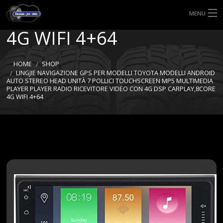
4G DSP CARPLAY,8CORE
MENU
4G WIFI 4+64
HOME
TIPI DI GOMME
HOME
SHOP
LINGJIE NAVIGAZIONE GPS PER MODELLI TOYOTA MODELLI ANDROID
AUTO STEREO HEAD UNITÀ 7 POLLICI TOUCHSCREEN MP5 MULTIMEDIA
MISURE GOMME
PLAYER PLAYER RADIO RICEVITORE VIDEO CON 4G DSP CARPLAY,8CORE
4G WIFI 4+64
BLOG
SHOP