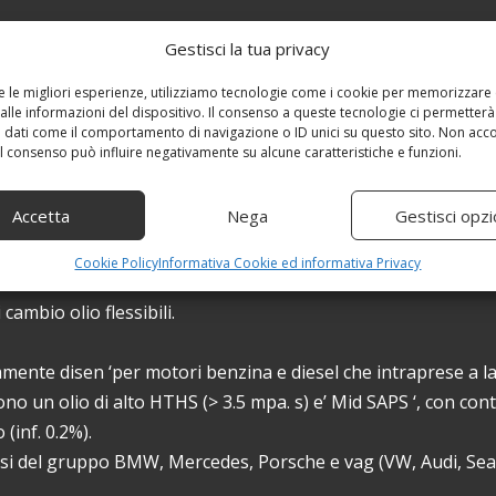
Gestisci la tua privacy
re le migliori esperienze, utilizziamo tecnologie come i cookie per memorizzare
alle informazioni del dispositivo. Il consenso a queste tecnologie ci permetterà
 dati come il comportamento di navigazione o ID unici su questo sito. Non acc
 il consenso può influire negativamente su alcune caratteristiche e funzioni.
Accetta
Nega
Gestisci opzi
r l’ ultima generacion di diversi adattatori inclusi del grup
Cookie Policy
Informativa Cookie ed informativa Privacy
 BMW, dotati di motori benzina o diesel che almeno le norm
cambio olio flessibili.
tamente disen ‘per motori benzina e diesel che intraprese a 
no un olio di alto HTHS (> 3.5 mpa. s) e’ Mid SAPS ‘, con con
 (inf. 0.2%).
lusi del gruppo BMW, Mercedes, Porsche e vag (VW, Audi, Seat