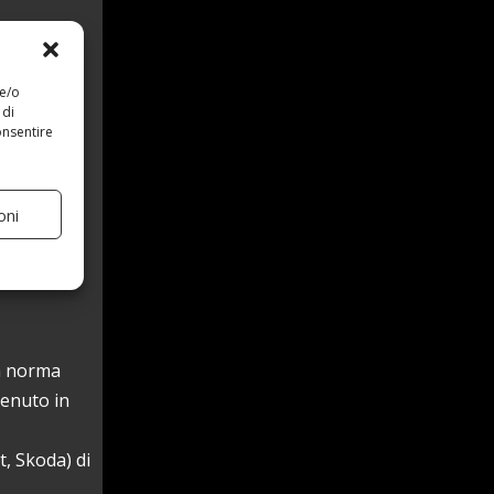
 e/o
 di
onsentire
oni
po
ative di
la norma
tenuto in
, Skoda) di