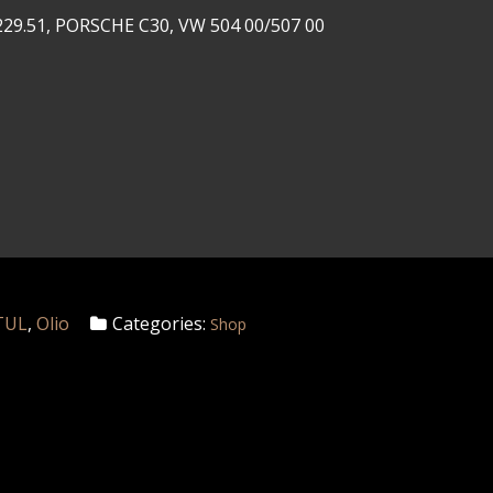
229.51, PORSCHE C30, VW 504 00/507 00
TUL
,
Olio
Categories:
Shop