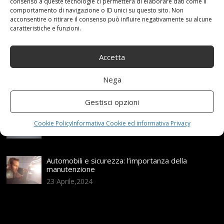
Articoli recenti
consenso a queste tecnologie ci permetterà di elaborare dati come il
comportamento di navigazione o ID unici su questo sito. Non
acconsentire o ritirare il consenso può influire negativamente su alcune
caratteristiche e funzioni.
Assicurazione auto e sostituzione lunotto: le cose
da sapere
21 Aprile,2026
Accetta
Range Rover: un’icona tra i luxury SUV
Nega
25 Novembre,2024
Gestisci opzioni
Nuova MG ZS Hybrid+: i SUV si fanno ibridi
Cookie Policy
Informativa Cookie ed informativa Privacy
24 Novembre,2024
Automobili e sicurezza: l’importanza della
manutenzione
23 Aprile,2024