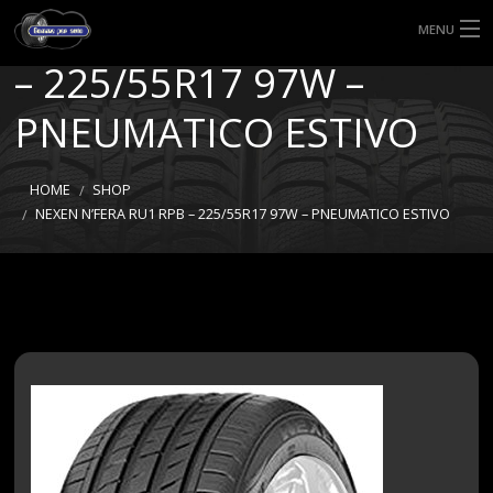
NEXEN N’FERA RU1 RPB
MENU
– 225/55R17 97W –
HOME
PNEUMATICO ESTIVO
TIPI DI GOMME
MISURE GOMME
HOME
SHOP
NEXEN N’FERA RU1 RPB – 225/55R17 97W – PNEUMATICO ESTIVO
BLOG
SHOP