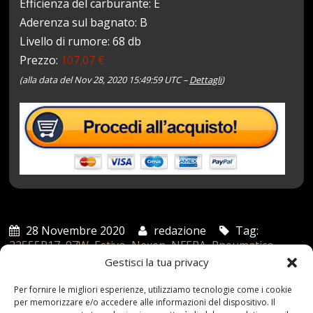
Efficienza del carburante: E
Aderenza sul bagnato: B
Livello di rumore: 68 db
Prezzo:
107,07 €
(alla data del Nov 28, 2020 15:49:59 UTC –
Dettagli
)
28 Novembre 2020
redazione
Tag:
22555R17
,
97W
,
Estivo
,
Nexen
,
NFERA
,
Pneumatico
,
RPB
,
RU1
Categories:
Shop
Gestisci la tua privacy
Per fornire le migliori esperienze, utilizziamo tecnologie come i cookie
per memorizzare e/o accedere alle informazioni del dispositivo. Il