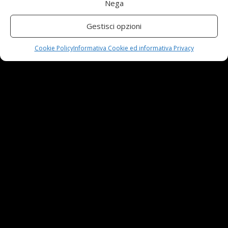
Nega
Automobili e sicurezza: l’importanza della
manutenzione
Gestisci opzioni
23 Aprile,2024
Cookie Policy
Informativa Cookie ed informativa Privacy