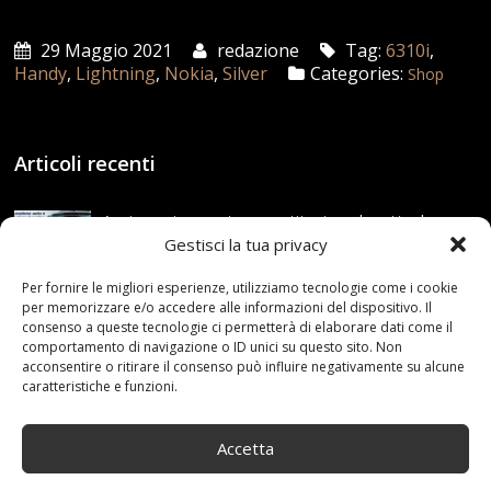
29 Maggio 2021
redazione
Tag:
6310i
,
Handy
,
Lightning
,
Nokia
,
Silver
Categories:
Shop
Articoli recenti
Assicurazione auto e sostituzione lunotto: le cose
da sapere
Gestisci la tua privacy
21 Aprile,2026
Per fornire le migliori esperienze, utilizziamo tecnologie come i cookie
per memorizzare e/o accedere alle informazioni del dispositivo. Il
Range Rover: un’icona tra i luxury SUV
consenso a queste tecnologie ci permetterà di elaborare dati come il
25 Novembre,2024
comportamento di navigazione o ID unici su questo sito. Non
acconsentire o ritirare il consenso può influire negativamente su alcune
caratteristiche e funzioni.
Nuova MG ZS Hybrid+: i SUV si fanno ibridi
24 Novembre,2024
Accetta