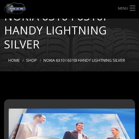
MENU
NOKIA 6310 I 6310I
HOME
HANDY LIGHTNING
TIPI DI GOMME
SILVER
MISURE GOMME
HOME
SHOP
NOKIA 6310 I 6310I HANDY LIGHTNING SILVER
BLOG
SHOP