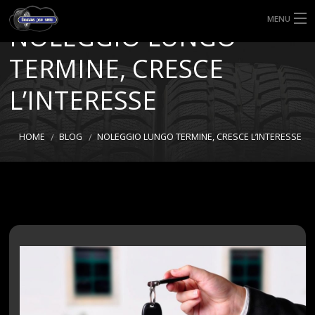
MENU
NOLEGGIO LUNGO
HOME
TERMINE, CRESCE
TIPI DI GOMME
L’INTERESSE
MISURE GOMME
HOME
BLOG
NOLEGGIO LUNGO TERMINE, CRESCE L’INTERESSE
BLOG
SHOP