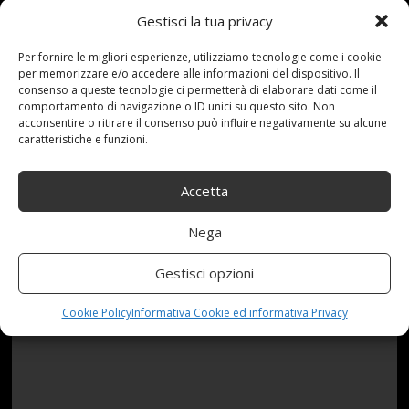
Il noleggio a lungo termine si rivela così vantaggioso
Gestisci la tua privacy
che molte persone decidono di vendere la propria
Per fornire le migliori esperienze, utilizziamo tecnologie come i cookie
auto di proprietà, per passare a questa formula,
per memorizzare e/o accedere alle informazioni del dispositivo. Il
tanto che alcune società del settore offrono anche
consenso a queste tecnologie ci permetterà di elaborare dati come il
comportamento di navigazione o ID unici su questo sito. Non
assistenza nella vendita del proprio mezzo, così da
acconsentire o ritirare il consenso può influire negativamente su alcune
facilitare i clienti nel passaggio al noleggio.
caratteristiche e funzioni.
Accetta
Nega
Gestisci opzioni
Cookie Policy
Informativa Cookie ed informativa Privacy