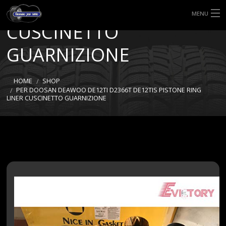
PISTONE RING LINER
MENU
CUSCINETTO
HOME
GUARNIZIONE
TIPI DI GOMME
HOME
SHOP
MISURE GOMME
PER DOOSAN DEAWOO DE12TI D2366T DE12TIS PISTONE RING
LINER CUSCINETTO GUARNIZIONE
BLOG
SHOP