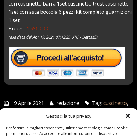
con cuscinetto barra 1set cuscinetto trust cuscinetto
1set con asta boccola 6 pezzi kit completo guarnizioni
1 set
Prezzo:
1.596,00 €
(alla data del Apr 19, 2021 07:42:25 UTC –
Dettagli
)
19 Aprile 2021
redazione
Tag:
cuscinetto
,
D2366T
,
DE12TI
,
DE12TIS
,
Deawoo
,
Doosan
,
guarnizione
,
liner
,
Pistone
,
ring
Categories:
Gestisci la tua privacy
Shop
Per fornire le migliori esperienze, utilizziamo tecnologie come i cookie
per memorizzare e/o accedere alle informazioni del dispositivo. Il