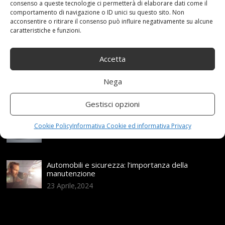
consenso a queste tecnologie ci permetterà di elaborare dati come il
Articoli recenti
comportamento di navigazione o ID unici su questo sito. Non
acconsentire o ritirare il consenso può influire negativamente su alcune
caratteristiche e funzioni.
Assicurazione auto e sostituzione lunotto: le cose
da sapere
21 Aprile,2026
Accetta
Range Rover: un’icona tra i luxury SUV
Nega
25 Novembre,2024
Gestisci opzioni
Nuova MG ZS Hybrid+: i SUV si fanno ibridi
Cookie Policy
Informativa Cookie ed informativa Privacy
24 Novembre,2024
Automobili e sicurezza: l’importanza della
manutenzione
23 Aprile,2024