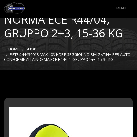
CONFORME ALLA
MENU
NORMA ECE R44/04,
HOME
GRUPPO 2+3, 15-36 KG
TIPI DI GOMME
HOME
SHOP
MISURE GOMME
PETEX 44430013 MAX 103 HDPE SEGGIOLINO RIALZATINA PER AUTO,
CONFORME ALLA NORMA ECE R44/04, GRUPPO 2+3, 15-36 KG
BLOG
SHOP