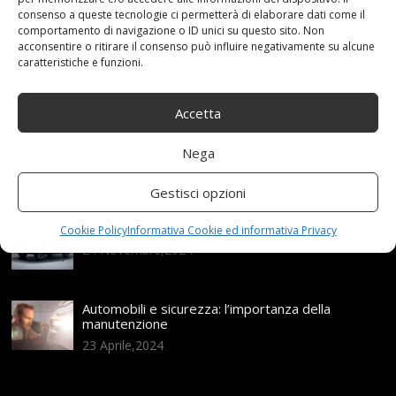
consenso a queste tecnologie ci permetterà di elaborare dati come il
Articoli recenti
comportamento di navigazione o ID unici su questo sito. Non
acconsentire o ritirare il consenso può influire negativamente su alcune
caratteristiche e funzioni.
Assicurazione auto e sostituzione lunotto: le cose
da sapere
Accetta
21 Aprile,2026
Range Rover: un’icona tra i luxury SUV
Nega
25 Novembre,2024
Gestisci opzioni
Nuova MG ZS Hybrid+: i SUV si fanno ibridi
Cookie Policy
Informativa Cookie ed informativa Privacy
24 Novembre,2024
Automobili e sicurezza: l’importanza della
manutenzione
23 Aprile,2024