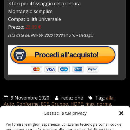
3 fori per il fissaggio della cintura
Montaggio semplice
Compatibilità universale
Prezzo:
23,99 €
(alla data del Nov 09, 2020 10:28:14 UTC –
Dettagli
)
9 Novembre 2020
redazione
Tag:
alla
,
Auto
,
Conforme
,
ECE
,
Gruppo
,
HDPE
,
max
,
norma
,
Petex
,
R4404
,
Rialzatina
,
Seggiolino
Categories:
Gestisci la tua privacy
Shop
Per fornire le migliori esperienze, utilizziamo tecnologie come i cookie
per memorizzare e/o accedere alle informazioni del dispositivo. Il