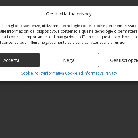
Gestisci la tua privacy
re le migliori esperienze, utilizziamo tecnologie come i cookie per memorizzare
alle informazioni del dispositivo. Il consenso a queste tecnologie ci permetterà
 dati come il comportamento di navigazione o ID unici su questo sito. Non acc
 il consenso può influire negativamente su alcune caratteristiche e funzioni.
Accetta
Nega
Gestisci opzi
Cookie Policy
Informativa Cookie ed informativa Privacy