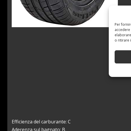
Per forni
accedere 
elaborare
o ritirare
Efficienza del carburante: C
Aderenza sul bagnato: B