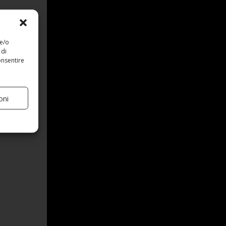
 e/o
 di
onsentire
oni