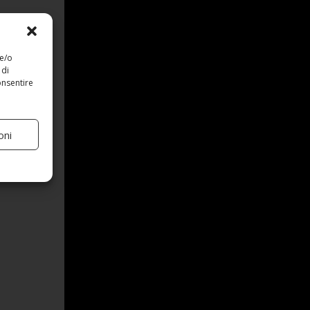
 e/o
 di
onsentire
oni