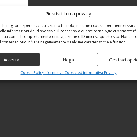
Gestisci la tua privacy
re le migliori esperienze, utilizziamo tecnologie come i cookie per memorizzare
alle informazioni del dispositivo. Il consenso a queste tecnologie ci permetterà
 dati come il comportamento di navigazione o ID unici su questo sito. Non acc
 il consenso può influire negativamente su alcune caratteristiche e funzioni.
Accetta
Nega
Gestisci opzi
Cookie Policy
Informativa Cookie ed informativa Privacy