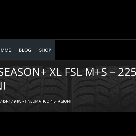
OMME
BLOG
SHOP
SEASON+ XL FSL M+S – 22
I
25/45R17 94W – PNEUMATICO 4 STAGIONI