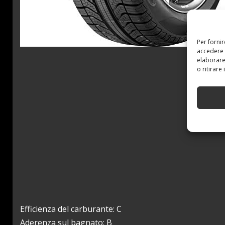
Per forni
accedere 
elaborare
o ritirare
Efficienza del carburante: C
Aderenza sul bagnato: B