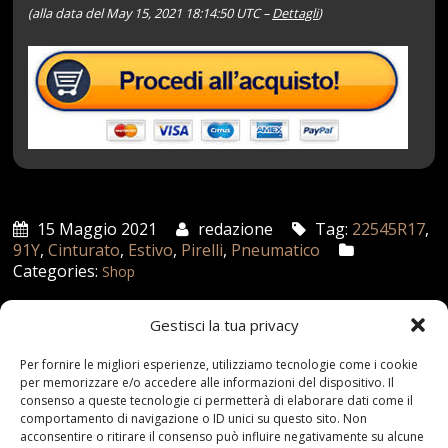
(alla data del May 15, 2021 18:14:50 UTC –
Dettagli
)
15 Maggio 2021
redazione
Tag:
22545R17
,
91Y
,
Cinturato
,
Estivo
,
Pirelli
,
Pneumatico
Categories:
Shop
Gestisci la tua privacy
Articoli recenti
Per fornire le migliori esperienze, utilizziamo tecnologie come i cookie
per memorizzare e/o accedere alle informazioni del dispositivo. Il
consenso a queste tecnologie ci permetterà di elaborare dati come il
Assicurazione auto e sostituzione lunotto: le cose
comportamento di navigazione o ID unici su questo sito. Non
da sapere
acconsentire o ritirare il consenso può influire negativamente su alcune
21 Aprile,2026