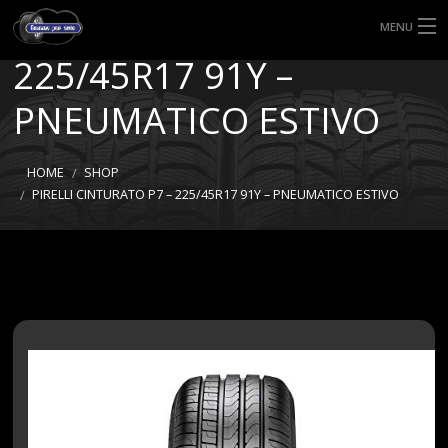
PIRELLI CINTURATO P7 –
MENU
225/45R17 91Y –
HOME
PNEUMATICO ESTIVO
TIPI DI GOMME
MISURE GOMME
HOME
SHOP
PIRELLI CINTURATO P7 – 225/45R17 91Y – PNEUMATICO ESTIVO
BLOG
SHOP