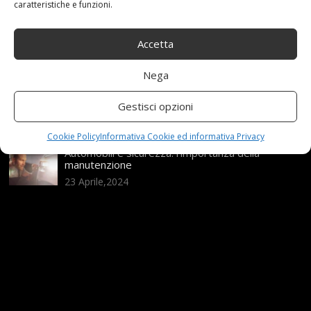
caratteristiche e funzioni.
Range Rover: un’icona tra i luxury SUV
25 Novembre,2024
Accetta
Nega
Nuova MG ZS Hybrid+: i SUV si fanno ibridi
Gestisci opzioni
24 Novembre,2024
Cookie Policy
Informativa Cookie ed informativa Privacy
Automobili e sicurezza: l’importanza della
manutenzione
23 Aprile,2024