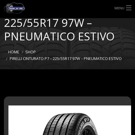
PIRELLI CINTURATO P7 –
MENU
225/55R17 97W –
HOME
PNEUMATICO ESTIVO
TIPI DI GOMME
MISURE GOMME
HOME
SHOP
PIRELLI CINTURATO P7 – 225/55R17 97W – PNEUMATICO ESTIVO
BLOG
SHOP