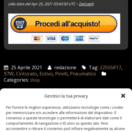
(alla data del Apr 25, 2021 03:43:50 UTC –
Dettagli
)
25 Aprile 2021
redazione
Tag:
22555R17
,
97W
,
Cinturato
,
Estivo
,
Pirelli
,
Pneumatico
Categories:
Shop
Gestisci la tua privacy
Articoli recenti
Per fornire le migliori esperienze, utilizziamo tecnologie come i cookie
per memorizzare e/o accedere alle informazioni del dispositivo. Il
consenso a queste tecnologie ci permetterà di elaborare dati come il
Assicurazione auto e sostituzione lunotto: le cose
comportamento di navigazione o ID unici su questo sito. Non
da sapere
acconsentire o ritirare il consenso può influire negativamente su alcune
21 Aprile,2026