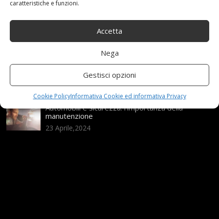
caratteristiche e funzioni.
Range Rover: un’icona tra i luxury SUV
25 Novembre,2024
Accetta
Nega
Nuova MG ZS Hybrid+: i SUV si fanno ibridi
Gestisci opzioni
24 Novembre,2024
Cookie Policy
Informativa Cookie ed informativa Privacy
Automobili e sicurezza: l’importanza della
manutenzione
23 Aprile,2024