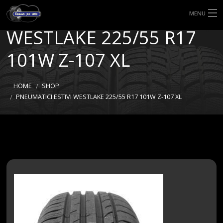
PNEUMATICI ESTIVI
MENU
WESTLAKE 225/55 R17
HOME
101W Z-107 XL
TIPI DI GOMME
MISURE GOMME
HOME
SHOP
PNEUMATICI ESTIVI WESTLAKE 225/55 R17 101W Z-107 XL
BLOG
SHOP