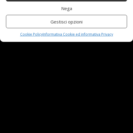
Nega
Automobili e sicurezza: l’importanza della
Gestisci opzioni
manutenzione
23 Aprile,2024
Cookie Policy
Informativa Cookie ed informativa Privacy