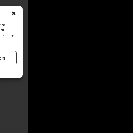
 e/o
 di
onsentire
oni