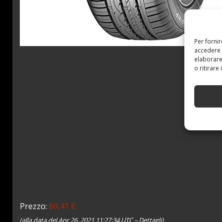
Per forni
accedere 
elaborare
o ritirare
Prezzo:
60,41 €
(alla data del Apr 26, 2021 11:27:34 UTC –
Dettagli
)