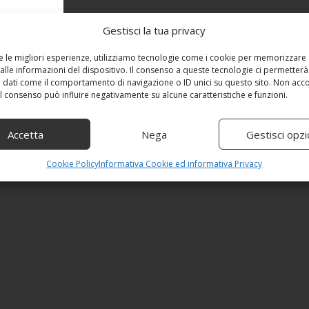
Gestisci la tua privacy
re le migliori esperienze, utilizziamo tecnologie come i cookie per memorizzare
alle informazioni del dispositivo. Il consenso a queste tecnologie ci permetterà
 dati come il comportamento di navigazione o ID unici su questo sito. Non acc
 il consenso può influire negativamente su alcune caratteristiche e funzioni.
Accetta
Nega
Gestisci opzi
Cookie Policy
Informativa Cookie ed informativa Privacy