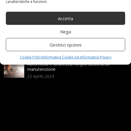
caratteristiche e funzioni.
Range Rover: un’icona tra i luxury SUV
25 Novembre,2024
Accetta
Nega
Nuova MG ZS Hybrid+: i SUV si fanno ibridi
Gestisci opzioni
24 Novembre,2024
Cookie Policy
Informativa Cookie ed informativa Privacy
Automobili e sicurezza: l’importanza della
manutenzione
23 Aprile,2024