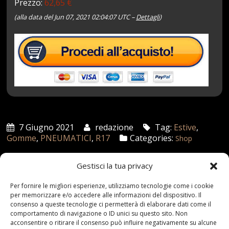
Prezzo:
62,65 €
(alla data del Jun 07, 2021 02:04:07 UTC –
Dettagli
)
7 Giugno 2021
redazione
Tag:
Estive
,
Gomme
,
PNEUMATICI
,
R17
Categories:
Shop
Gestisci la tua privacy
Articoli recenti
Per fornire le migliori esperienze, utilizziamo tecnologie come i cookie
per memorizzare e/o accedere alle informazioni del dispositivo. Il
consenso a queste tecnologie ci permetterà di elaborare dati come il
Assicurazione auto e sostituzione lunotto: le cose
comportamento di navigazione o ID unici su questo sito. Non
da sapere
acconsentire o ritirare il consenso può influire negativamente su alcune
21 Aprile,2026