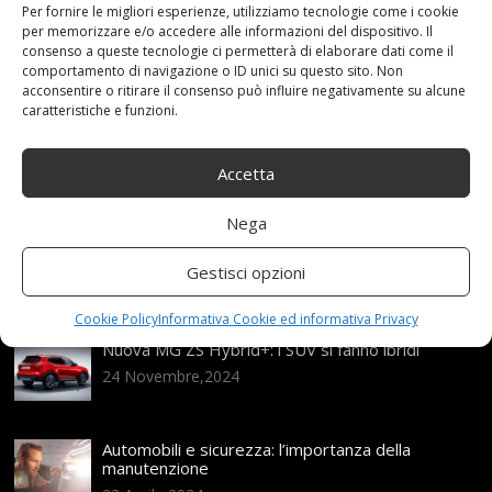
Categories:
Per fornire le migliori esperienze, utilizziamo tecnologie come i cookie
Shop
per memorizzare e/o accedere alle informazioni del dispositivo. Il
consenso a queste tecnologie ci permetterà di elaborare dati come il
comportamento di navigazione o ID unici su questo sito. Non
acconsentire o ritirare il consenso può influire negativamente su alcune
Articoli recenti
caratteristiche e funzioni.
Assicurazione auto e sostituzione lunotto: le cose
Accetta
da sapere
21 Aprile,2026
Nega
Range Rover: un’icona tra i luxury SUV
Gestisci opzioni
25 Novembre,2024
Cookie Policy
Informativa Cookie ed informativa Privacy
Nuova MG ZS Hybrid+: i SUV si fanno ibridi
24 Novembre,2024
Automobili e sicurezza: l’importanza della
manutenzione