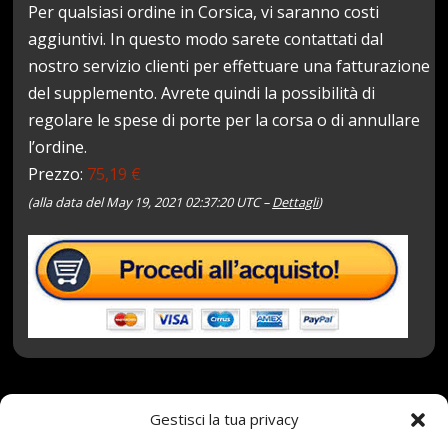
Per qualsiasi ordine in Corsica, vi saranno costi
aggiuntivi. In questo modo sarete contattati dal
nostro servizio clienti per effettuare una fatturazione
del supplemento. Avrete quindi la possibilità di
regolare le spese di porte per la corsa o di annullare
l’ordine.
Prezzo:
75,19 €
(alla data del May 19, 2021 02:37:20 UTC –
Dettagli
)
19 Maggio 2021
redazione
Tag:
101V
,
Gestisci la tua privacy
Estivo
,
Mirage
,
MR762
,
Pneumatico
,
R17