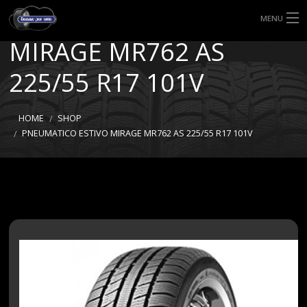
PNEUMATICO ESTIVO
MENU
MIRAGE MR762 AS
HOME
225/55 R17 101V
TIPI DI GOMME
MISURE GOMME
HOME
SHOP
PNEUMATICO ESTIVO MIRAGE MR762 AS 225/55 R17 101V
BLOG
SHOP