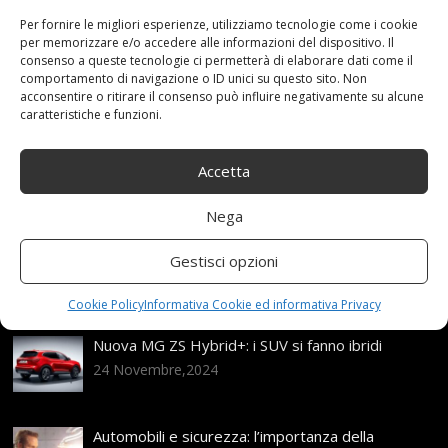
ALPIN
,
Inverno
,
MICHELIN
,
Pneumatico
,
R17
Per fornire le migliori esperienze, utilizziamo tecnologie come i cookie
Categories:
Shop
per memorizzare e/o accedere alle informazioni del dispositivo. Il
consenso a queste tecnologie ci permetterà di elaborare dati come il
comportamento di navigazione o ID unici su questo sito. Non
acconsentire o ritirare il consenso può influire negativamente su alcune
caratteristiche e funzioni.
Articoli recenti
Accetta
Assicurazione auto e sostituzione lunotto: le cose
da sapere
21 Aprile,2026
Nega
Range Rover: un’icona tra i luxury SUV
Gestisci opzioni
25 Novembre,2024
Cookie Policy
Informativa Cookie ed informativa Privacy
Nuova MG ZS Hybrid+: i SUV si fanno ibridi
24 Novembre,2024
Automobili e sicurezza: l’importanza della