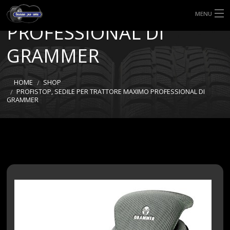
TRATTORE MAXIMO
MENU
PROFESSIONAL DI
HOME
GRAMMER
TIPI DI GOMME
HOME
SHOP
MISURE GOMME
PROFISTOP, SEDILE PER TRATTORE MAXIMO PROFESSIONAL DI
GRAMMER
BLOG
SHOP