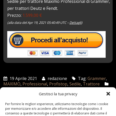
Sedile per trattore Maximo Professional di Grammer,
per trattori Deutz e Fendt.
Prezzo:
1.599,00 €
(alla data del Apr 19, 2021 05:40:49 UTC –
Dettagli
)
19 Aprile 2021
redazione
Tag:
Grammer
,
MAXIMO
,
Professional
,
Profistop
,
Sedile
,
Trattore
Categories:
Shop
Gestisci la tua privacy
Per fornire le migliori esperienze, utilizziamo tecnologie come i cookie
per memorizzare e/o accedere alle informazioni del dispositivo. Il
Articoli recenti
consenso a queste tecnologie ci permetterà di elaborare dati come il