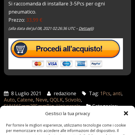
Si raccomanda di installare 3-5Pcs per ogni
pneumatico.
Prezzo:
33,99 €
(alla data del Jul 08, 2021 02:26:36 UTC –
Dettagli
)
8 Luglio 2021
redazione
Tag:
1Pcs
,
anti
,
Auto
,
Catene
,
Neve
,
QQLK
,
Scivolo
,
SUV165mm285mmBig
,
Universale
Categories:
Shop
Gestisci la tua privacy
Per fornire le migliori esperienze, utilizziamo tecnologie come i cookie
per memorizzare e/o accedere alle informazioni del dispositivo. Il