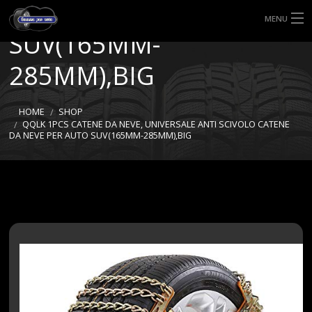
NEVE PER AUTO
MENU
SUV(165MM-
HOME
285MM),BIG
TIPI DI GOMME
HOME
SHOP
MISURE GOMME
QQLK 1PCS CATENE DA NEVE, UNIVERSALE ANTI SCIVOLO CATENE
DA NEVE PER AUTO SUV(165MM-285MM),BIG
BLOG
SHOP