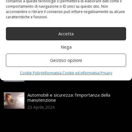
consenso a queste tecnologie ci permetterà di elaborare dati come il
Articoli recenti
comportamento di navigazione o ID unici su questo sito. Non
acconsentire o ritirare il consenso può influire negativamente su alcune
caratteristiche e funzioni.
Assicurazione auto e sostituzione lunotto: le cose
da sapere
21 Aprile,2026
Accetta
Range Rover: un’icona tra i luxury SUV
Nega
25 Novembre,2024
Gestisci opzioni
Nuova MG ZS Hybrid+: i SUV si fanno ibridi
Cookie Policy
Informativa Cookie ed informativa Privacy
24 Novembre,2024
Automobili e sicurezza: l’importanza della
manutenzione
23 Aprile,2024