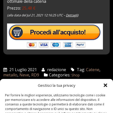
ottimale della catena
Prezzo:
25,48 €
(alla data del Jul 21, 2021 12:16:25 UTC –
Dettagli
)
21 Luglio 2021
redazione
Tag:
Catene
,
metallo
,
Neve
,
RD9
Categories:
Shop
Gestisci la tua privacy
Articoli recenti
Per fornire le migliori esperienze, utilizziamo tecnologie come i cookie
per memorizzare e/o accedere alle informazioni del dispositivo. Il
consenso a queste tecnologie ci permetterà di elaborare dati come il
Assicurazione auto e sostituzione lunotto: le cose
comportamento di navigazione o ID unici su questo sito. Non
da sapere