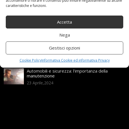
acconsentire o ritirare il consenso può influire negativamente su alcune
caratteristiche e funzioni.
21 Aprile,2026
Range Rover: un’icona tra i luxury SUV
Accetta
25 Novembre,2024
Nega
Nuova MG ZS Hybrid+: i SUV si fanno ibridi
Gestisci opzioni
24 Novembre,2024
Cookie Policy
Informativa Cookie ed informativa Privacy
Automobili e sicurezza: l’importanza della
manutenzione
23 Aprile,2024