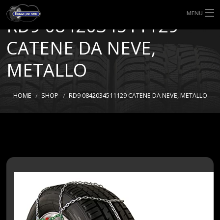
MENU
RD9 0842034511129
HOME
CATENE DA NEVE,
TIPI DI GOMME
METALLO
MISURE GOMME
HOME
SHOP
RD9 0842034511129 CATENE DA NEVE, METALLO
BLOG
SHOP