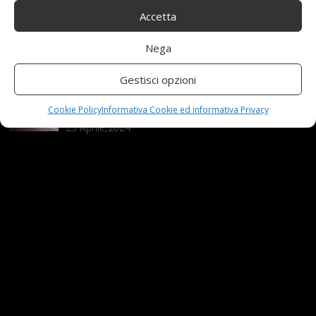
Accetta
Nuova MG ZS Hybrid+: i SUV si fanno ibridi
Nega
24 Novembre,2024
Gestisci opzioni
Automobili e sicurezza: l’importanza della
manutenzione
Cookie Policy
Informativa Cookie ed informativa Privacy
23 Aprile,2024