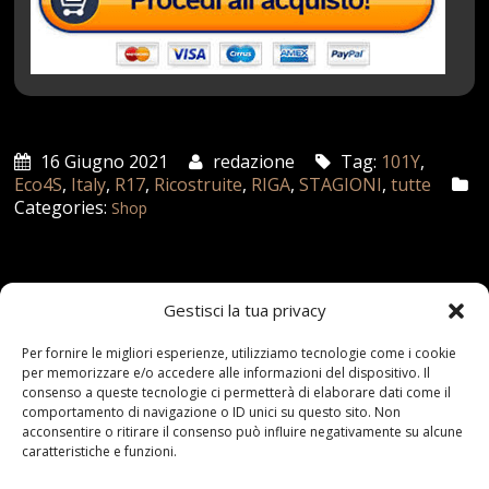
16 Giugno 2021
redazione
Tag:
101Y
,
Eco4S
,
Italy
,
R17
,
Ricostruite
,
RIGA
,
STAGIONI
,
tutte
Categories:
Shop
Articoli recenti
Gestisci la tua privacy
Assicurazione auto e sostituzione lunotto: le cose
Per fornire le migliori esperienze, utilizziamo tecnologie come i cookie
da sapere
per memorizzare e/o accedere alle informazioni del dispositivo. Il
consenso a queste tecnologie ci permetterà di elaborare dati come il
21 Aprile,2026
comportamento di navigazione o ID unici su questo sito. Non
acconsentire o ritirare il consenso può influire negativamente su alcune
Range Rover: un’icona tra i luxury SUV
caratteristiche e funzioni.
25 Novembre,2024