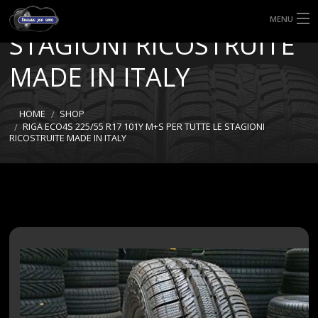
101Y M+S PER TUTTE LE
MENU
STAGIONI RICOSTRUITE
HOME
MADE IN ITALY
TIPI DI GOMME
HOME
SHOP
MISURE GOMME
RIGA ECO4S 225/55 R17 101Y M+S PER TUTTE LE STAGIONI
RICOSTRUITE MADE IN ITALY
BLOG
SHOP