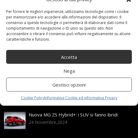
11 Giugno 2021
redazione
Tag:
KIA
,
Per fornire le migliori esperienze, utilizziamo tecnologie come i cookie
misura
,
passeggeri
,
Sedona
,
Set
,
Smartliner
,
per memorizzare e/o accedere alle informazioni del dispositivo. Il
Tappetini
Categories:
Shop
consenso a queste tecnologie ci permetterà di elaborare dati come il
comportamento di navigazione o ID unici su questo sito. Non
acconsentire o ritirare il consenso può influire negativamente su alcune
caratteristiche e funzioni.
Articoli recenti
Accetta
Assicurazione auto e sostituzione lunotto: le cose
da sapere
Nega
21 Aprile,2026
Gestisci opzioni
Range Rover: un’icona tra i luxury SUV
25 Novembre,2024
Cookie Policy
Informativa Cookie ed informativa Privacy
Nuova MG ZS Hybrid+: i SUV si fanno ibridi
24 Novembre,2024