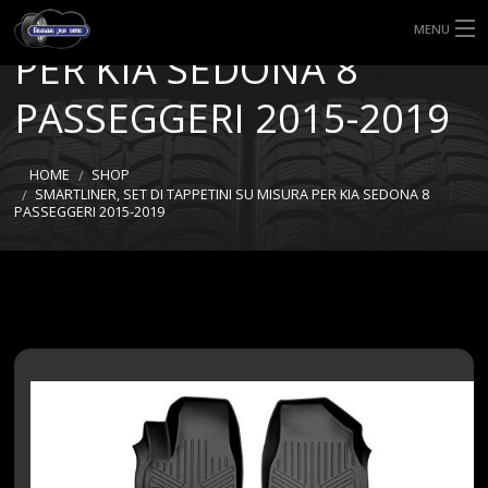
TAPPETINI SU MISURA
MENU
PER KIA SEDONA 8
HOME
PASSEGGERI 2015-2019
TIPI DI GOMME
HOME
SHOP
MISURE GOMME
SMARTLINER, SET DI TAPPETINI SU MISURA PER KIA SEDONA 8
PASSEGGERI 2015-2019
BLOG
SHOP