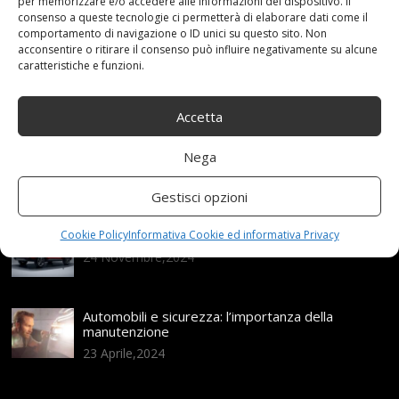
per memorizzare e/o accedere alle informazioni del dispositivo. Il
consenso a queste tecnologie ci permetterà di elaborare dati come il
Articoli recenti
comportamento di navigazione o ID unici su questo sito. Non
acconsentire o ritirare il consenso può influire negativamente su alcune
caratteristiche e funzioni.
Assicurazione auto e sostituzione lunotto: le cose
da sapere
Accetta
21 Aprile,2026
Range Rover: un’icona tra i luxury SUV
Nega
25 Novembre,2024
Gestisci opzioni
Nuova MG ZS Hybrid+: i SUV si fanno ibridi
Cookie Policy
Informativa Cookie ed informativa Privacy
24 Novembre,2024
Automobili e sicurezza: l’importanza della
manutenzione
23 Aprile,2024