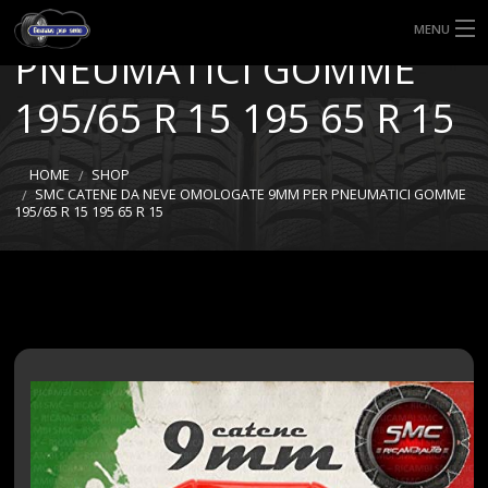
OMOLOGATE 9MM PER
MENU
PNEUMATICI GOMME
HOME
195/65 R 15 195 65 R 15
TIPI DI GOMME
HOME
SHOP
MISURE GOMME
SMC CATENE DA NEVE OMOLOGATE 9MM PER PNEUMATICI GOMME
195/65 R 15 195 65 R 15
BLOG
SHOP