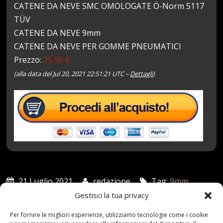
CATENE DA NEVE SMC OMOLOGATE Ö-Norm 5117
TÜV
CATENE DA NEVE 9mm
CATENE DA NEVE PER GOMME PNEUMATICI
Prezzo:
25,90 €
(alla data del Jul 20, 2021 22:51:21 UTC –
Dettagli
)
21 Luglio 2021
redazione
Tag:
9mm
,
Catene
,
Gomme
,
Neve
,
Omologate
,
PNEUMATICI
,
smc
Gestisci la tua privacy
Categories:
Shop
Per fornire le migliori esperienze, utilizziamo tecnologie come i cookie