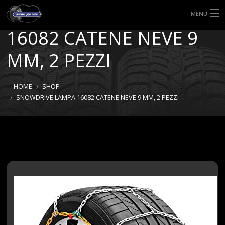
SNOWDRIVE LAMPA
MENU
16082 CATENE NEVE 9
HOME
MM, 2 PEZZI
TIPI DI GOMME
MISURE GOMME
HOME
SHOP
SNOWDRIVE LAMPA 16082 CATENE NEVE 9 MM, 2 PEZZI
BLOG
SHOP