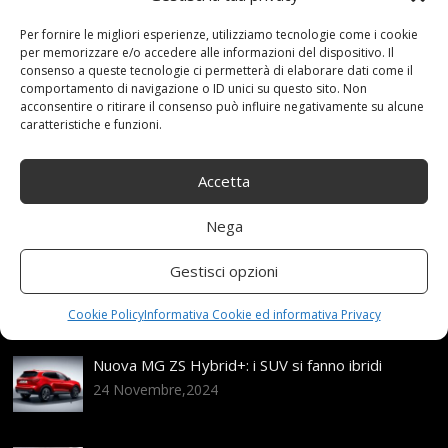
7 Novembre 2020
redazione
Tag:
Catene
,
Per fornire le migliori esperienze, utilizziamo tecnologie come i cookie
Lampa
,
Neve
,
Pezzi
,
SNOWDRIVE
Categories:
per memorizzare e/o accedere alle informazioni del dispositivo. Il
Shop
consenso a queste tecnologie ci permetterà di elaborare dati come il
comportamento di navigazione o ID unici su questo sito. Non
acconsentire o ritirare il consenso può influire negativamente su alcune
caratteristiche e funzioni.
Articoli recenti
Accetta
Assicurazione auto e sostituzione lunotto: le cose
da sapere
Nega
21 Aprile,2026
Gestisci opzioni
Range Rover: un’icona tra i luxury SUV
25 Novembre,2024
Cookie Policy
Informativa Cookie ed informativa Privacy
Nuova MG ZS Hybrid+: i SUV si fanno ibridi
24 Novembre,2024