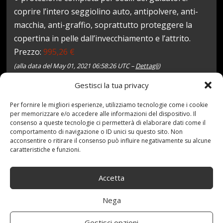
coprire l’intero seggiolino auto, antipolvere, anti-
macchia, anti-graffio, soprattutto proteggere la
copertina in pelle dall’invecchiamento e l’attrito.
Prezzo:
995,26 €
(alla data del May 01, 2021 06:58:26 UTC –
Dettagli
)
Gestisci la tua privacy
Per fornire le migliori esperienze, utilizziamo tecnologie come i cookie
per memorizzare e/o accedere alle informazioni del dispositivo. Il
consenso a queste tecnologie ci permetterà di elaborare dati come il
comportamento di navigazione o ID unici su questo sito. Non
acconsentire o ritirare il consenso può influire negativamente su alcune
caratteristiche e funzioni.
1 Maggio 2021
redazione
Tag:
Auto
,
Car
,
Accetta
Completo
,
Confezione
,
Covers
,
Cuscino
,
Luxury
,
Pelle
,
Posti
,
Protect
,
PROTECTOR
,
Seat
,
Sedile
,
Seggiolino
,
Nega
Surround
,
SusulvISC
,
Universale
Categories:
Shop
Gestisci opzioni