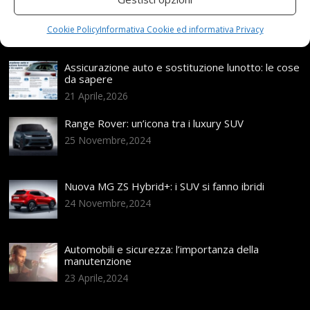
Articoli recenti
Cookie Policy
Informativa Cookie ed informativa Privacy
Assicurazione auto e sostituzione lunotto: le cose
da sapere
21 Aprile,2026
Range Rover: un’icona tra i luxury SUV
25 Novembre,2024
Nuova MG ZS Hybrid+: i SUV si fanno ibridi
24 Novembre,2024
Automobili e sicurezza: l’importanza della
manutenzione
23 Aprile,2024