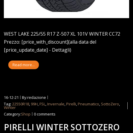
WEST LAKE 225/55 R17 Z-507 XL 101V WINTER CC72
Prezzo: [price_with_discount](alla data del
[price_update_date] - Dettagli)
Read more...
16-12-21
By:redazione
Tag:
22550R18
,
99H
,
FSL
,
Invernale
,
Pirelli
,
Pneumatico
,
SottoZero
,
Winter
Category:
Shop
0 comments
PIRELLI WINTER SOTTOZERO