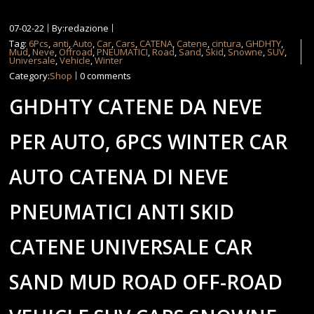
07-02-22
By:redazione
Tag:
6Pcs
,
anti
,
Auto
,
Car
,
Cars
,
CATENA
,
Catene
,
cintura
,
GHDHTY
,
Mud
,
Neve
,
Offroad
,
PNEUMATICI
,
Road
,
Sand
,
Skid
,
Snowne
,
SUV
,
Universale
,
Vehicle
,
Winter
Category:
Shop
0 comments
GHDHTY CATENE DA NEVE
PER AUTO, 6PCS WINTER CAR
AUTO CATENA DI NEVE
PNEUMATICI ANTI SKID
CATENE UNIVERSALE CAR
SAND MUD ROAD OFF-ROAD