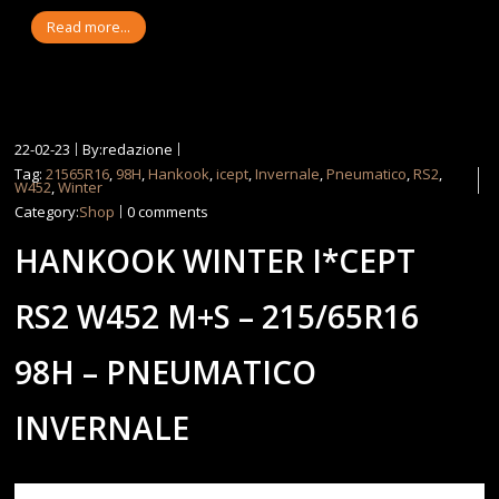
Read more...
22-02-23
By:redazione
Tag:
21565R16
,
98H
,
Hankook
,
icept
,
Invernale
,
Pneumatico
,
RS2
,
W452
,
Winter
Category:
Shop
0 comments
HANKOOK WINTER I*CEPT
RS2 W452 M+S – 215/65R16
98H – PNEUMATICO
INVERNALE