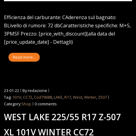
Efficienza del carburante: CAderenza sul bagnato:
BLivello di rumore: 72 dbCaratteristiche specifiche: M+S,
3PMSF Prezzo: [price_with_discount](alla data del
[price_update_date] - Dettagli)
Read more...
23-01-22
By:redazione
Tag:
101V
,
CC72
,
Cod79688
,
LAKE
,
R17
,
West
,
Winter
,
Z507
Category:
Shop
0 comments
WEST LAKE 225/55 R17 Z-507
XL 101V WINTER CC72