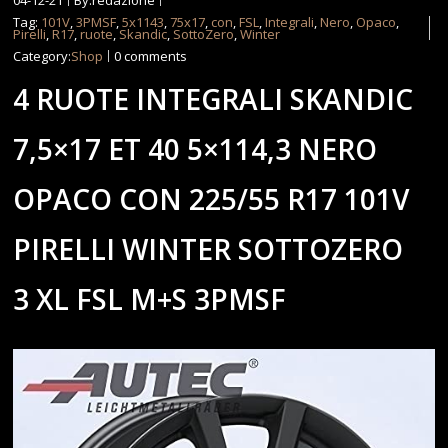
Tag:
101V
,
3PMSF
,
5x1143
,
75x17
,
con
,
FSL
,
Integrali
,
Nero
,
Opaco
,
Pirelli
,
R17
,
ruote
,
Skandic
,
SottoZero
,
Winter
Category:
Shop
0 comments
4 RUOTE INTEGRALI SKANDIC
7,5×17 ET 40 5×114,3 NERO
OPACO CON 225/55 R17 101V
PIRELLI WINTER SOTTOZERO
3 XL FSL M+S 3PMSF