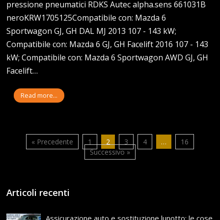
pressione pneumatici RDKS Autec alpha.sens 661031B
neroKRW1705125Compatibile con: Mazda 6
Sportwagon GJ, GH DAL MJ 2013 107 - 143 kW;
Compatibile con: Mazda 6 GJ, GH Facelift 2016 107 - 143
kW; Compatibile con: Mazda 6 Sportwagon AWD GJ, GH
Facelift…
Read more...
« Precedente
1
2
3
4
…
16
Successivo »
Articoli recenti
Assicurazione auto e sostituzione lunotto: le cose