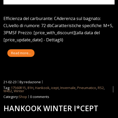
Efficienza del carburante: CAderenza sul bagnato:
CLivello di rumore: 72 dbCaratteristiche specifiche: M+S,
3PMSF Prezzo: [price_with_discount](alla data del
[price_update_date] - Dettagli)
Read more...
21-02-23
By:redazione
Tag:
17560R15
,
81H
,
Hankook
,
icept
,
Invernale
,
Pneumatico
,
RS2
,
W452
,
Winter
Category:
Shop
0 comments
HANKOOK WINTER I*CEPT