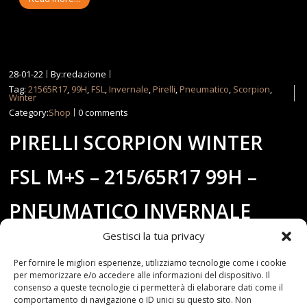
28-01-22
By:redazione
Tag:
21565R17
,
99H
,
FSL
,
Invernale
,
Pirelli
,
Pneumatico
,
Scorpion
,
Winter
Category:
Shop
0 comments
PIRELLI SCORPION WINTER
FSL M+S – 215/65R17 99H –
PNEUMATICO INVERNALE
Gestisci la tua privacy
Per fornire le migliori esperienze, utilizziamo tecnologie come i cookie
per memorizzare e/o accedere alle informazioni del dispositivo. Il
consenso a queste tecnologie ci permetterà di elaborare dati come il
comportamento di navigazione o ID unici su questo sito. Non