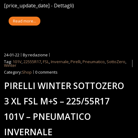
[price_update_date] - Dettagli)
Read more...
24-01-22
By:redazione
Tag:
101V
,
22555R17
,
FSL
,
Invernale
,
Pirelli
,
Pneumatico
,
SottoZero
,
Winter
Category:
Shop
0 comments
PIRELLI WINTER SOTTOZERO
3 XL FSL M+S – 225/55R17
101V – PNEUMATICO
INVERNALE