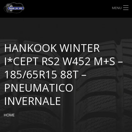
MENU
HOME
TIPI DI GOMME
HANKOOK WINTER
MISURE GOMME
I*CEPT RS2 W452 M+S –
BLOG
185/65R15 88T –
SHOP
PNEUMATICO
INVERNALE
HOME