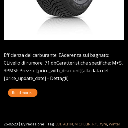
Efficienza del carburante: EAderenza sul bagnato:
CLivello di rumore: 71 dbCaratteristiche specifiche: M+S,
3PMSF Prezzo: [price_with_discount](alla data del
[price_update_date] - Dettagli)
Read more...
26-02-23
By:redazione
Tag:
88T
,
ALPIN
,
MICHELIN
,
R15
,
tyre
,
Winter