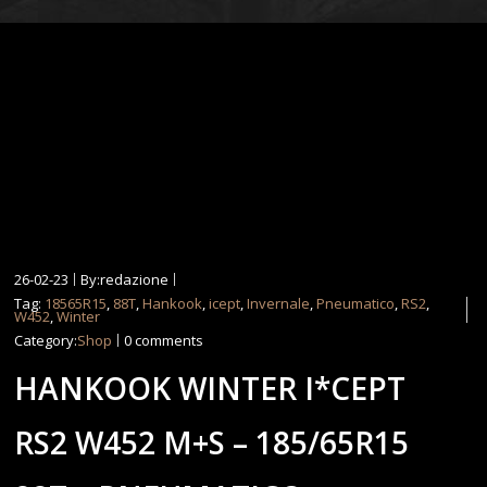
26-02-23
By:redazione
Tag:
18565R15
,
88T
,
Hankook
,
icept
,
Invernale
,
Pneumatico
,
RS2
,
W452
,
Winter
Category:
Shop
0 comments
HANKOOK WINTER I*CEPT
RS2 W452 M+S – 185/65R15