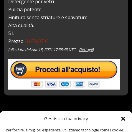
Detergente per vetri
Pulizia potente
Finitura senza striature e sbavature.
Alta qualità.
5 l.
Prezzo:
3.679,87 €
(alla data del Apr 18, 2021 17:38:43 UTC –
Dettagli
)
18 Aprile 2021
redazione
Tag:
con
,
Gestisci la tua privacy
Detergente
,
Microfibra
,
Panno
,
senza
,
spray
,
striature
,
TechniQ
,
Vetri
Categories:
Shop
Per fornire le migliori esperienze, utilizziamo tecnologie come i cookie