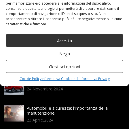
per memorizzare e/o accedere alle informazioni del dispositivo. Il
consenso a queste tecnologie ci permetterà di elaborare dati come il
comportamento di navigazione o ID unici su questo sito. Non
Articoli recenti
acconsentire o ritirare il consenso può influire negativamente su alcune
caratteristiche e funzioni.
Assicurazione auto e sostituzione lunotto: le cose
da sapere
Accetta
21 Aprile,2026
Nega
Range Rover: un’icona tra i luxury SUV
25 Novembre,2024
Gestisci opzioni
Cookie Policy
Informativa Cookie ed informativa Privacy
Nuova MG ZS Hybrid+: i SUV si fanno ibridi
24 Novembre,2024
Automobili e sicurezza: l’importanza della
manutenzione
23 Aprile,2024