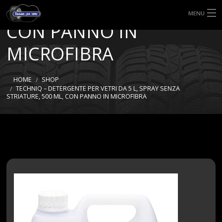
STRIATURE, 500 ML,
MENU
CON PANNO IN
HOME
MICROFIBRA
TIPI DI GOMME
HOME
SHOP
MISURE GOMME
TECHNIQ – DETERGENTE PER VETRI DA 5 L, SPRAY SENZA
STRIATURE, 500 ML, CON PANNO IN MICROFIBRA
BLOG
SHOP