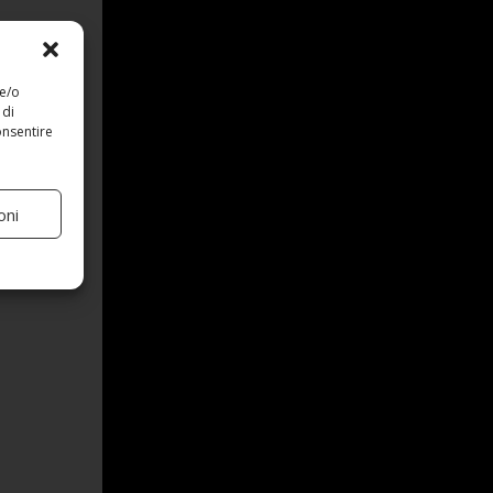
 e/o
 di
onsentire
oni