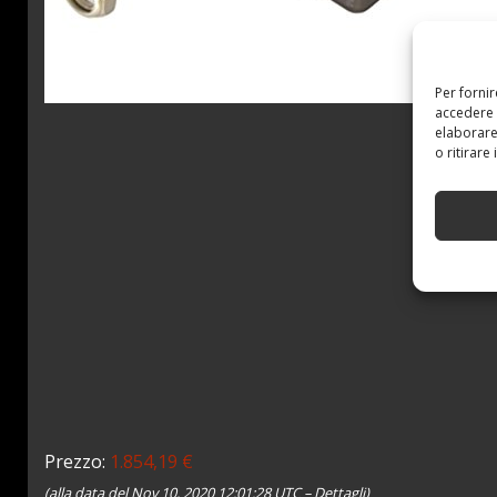
Per forni
accedere 
elaborare
o ritirare
Prezzo:
1.854,19 €
(alla data del Nov 10, 2020 12:01:28 UTC –
Dettagli
)