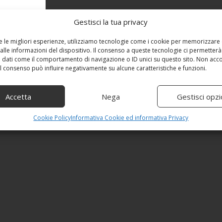
Gestisci la tua privacy
re le migliori esperienze, utilizziamo tecnologie come i cookie per memorizzare
alle informazioni del dispositivo. Il consenso a queste tecnologie ci permetterà
 dati come il comportamento di navigazione o ID unici su questo sito. Non acc
 il consenso può influire negativamente su alcune caratteristiche e funzioni.
Accetta
Nega
Gestisci opzi
Cookie Policy
Informativa Cookie ed informativa Privacy