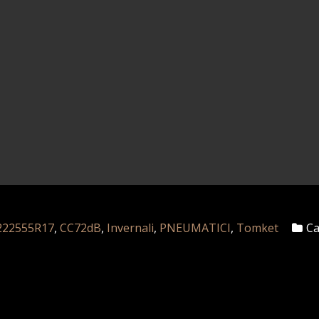
222555R17
,
CC72dB
,
Invernali
,
PNEUMATICI
,
Tomket
Ca