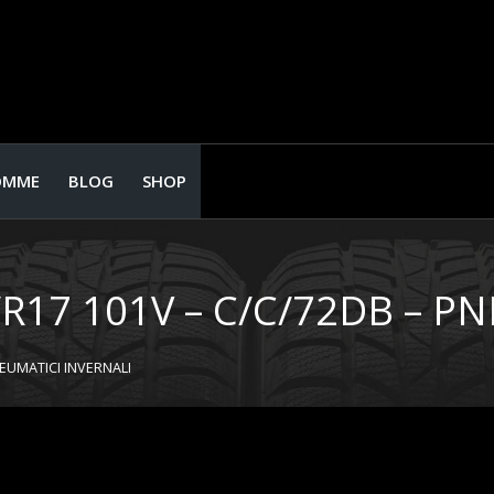
OMME
BLOG
SHOP
R17 101V – C/C/72DB – P
NEUMATICI INVERNALI