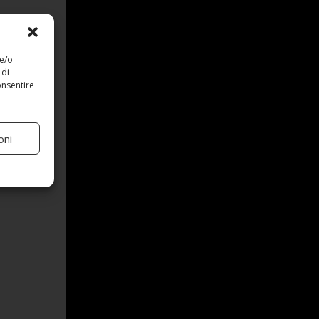
 e/o
 di
onsentire
oni