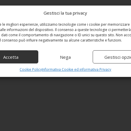
Gestisci la tua privacy
re le migliori esperienze, utilizziamo tecnologie come i cookie per memorizzare
alle informazioni del dispositivo. Il consenso a queste tecnologie ci permetterà
 dati come il comportamento di navigazione o ID unici su questo sito. Non acc
 il consenso può influire negativamente su alcune caratteristiche e funzioni.
Accetta
Nega
Gestisci opzi
Cookie Policy
Informativa Cookie ed informativa Privacy