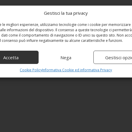
Gestisci la tua privacy
re le migliori esperienze, utilizziamo tecnologie come i cookie per memorizzare
alle informazioni del dispositivo. Il consenso a queste tecnologie ci permetterà
 dati come il comportamento di navigazione o ID unici su questo sito. Non acc
 il consenso può influire negativamente su alcune caratteristiche e funzioni.
Accetta
Nega
Gestisci opzi
Cookie Policy
Informativa Cookie ed informativa Privacy