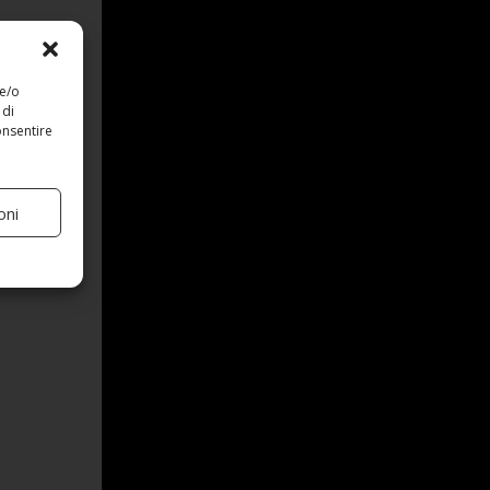
 e/o
 di
onsentire
oni