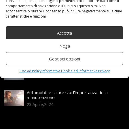
Articoli recenti
consenso a queste tecnologie ci permetterà di elaborare dati come il
comportamento di navigazione o ID unici su questo sito. Non
acconsentire o ritirare il consenso può influire negativamente su alcune
caratteristiche e funzioni.
Assicurazione auto e sostituzione lunotto: le cose
da sapere
21 Aprile,2026
Accetta
Range Rover: un’icona tra i luxury SUV
Nega
25 Novembre,2024
Gestisci opzioni
Nuova MG ZS Hybrid+: i SUV si fanno ibridi
Cookie Policy
Informativa Cookie ed informativa Privacy
24 Novembre,2024
Automobili e sicurezza: l’importanza della
manutenzione
23 Aprile,2024