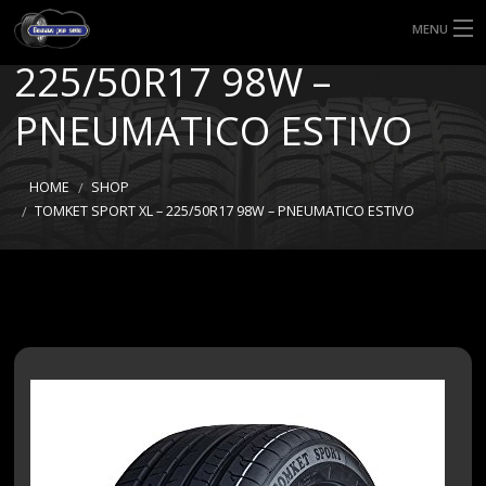
TOMKET SPORT XL –
MENU
225/50R17 98W –
HOME
PNEUMATICO ESTIVO
TIPI DI GOMME
MISURE GOMME
HOME
SHOP
TOMKET SPORT XL – 225/50R17 98W – PNEUMATICO ESTIVO
BLOG
SHOP