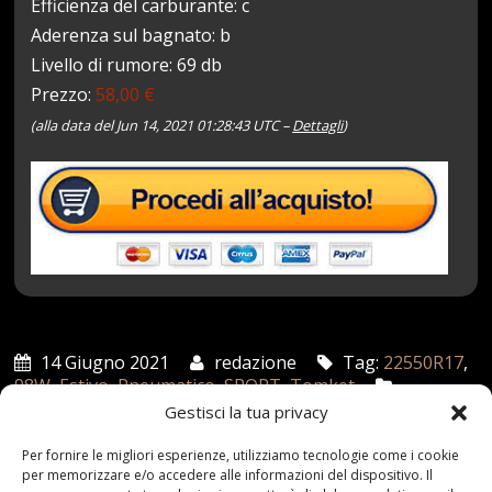
Efficienza del carburante: c
Aderenza sul bagnato: b
Livello di rumore: 69 db
Prezzo:
58,00 €
(alla data del Jun 14, 2021 01:28:43 UTC –
Dettagli
)
14 Giugno 2021
redazione
Tag:
22550R17
,
98W
,
Estivo
,
Pneumatico
,
SPORT
,
Tomket
Categories:
Shop
Gestisci la tua privacy
Per fornire le migliori esperienze, utilizziamo tecnologie come i cookie
per memorizzare e/o accedere alle informazioni del dispositivo. Il